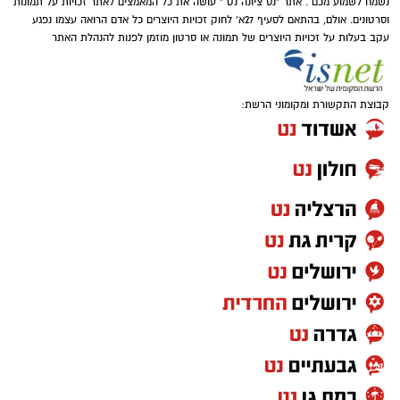
נשמח לשמוע מכם . אתר "נס ציונה נט " עושה את כל המאמצים לאתר זכויות על תמונות
וסרטונים. אולם, בהתאם לסעיף 27א' לחוק זכויות היוצרים כל אדם הרואה עצמו נפגע
עקב בעלות על זכויות היוצרים של תמונה או סרטון מוזמן לפנות להנהלת האתר
קבוצת התקשורת ומקומוני הרשת: