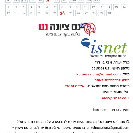
אהבה, רוחניות, זוגיות, פרנסה והכוונה
1
2
3
4
5
6
7
8
9
10
11
12
13
14
15
16
רוחנית. מעודכן בכל שבוע.
24
17
18
19
20
21
22
23
25
26
27
28
29
30
מו"ל ועורך: אבי בן דוד
טלפון ראשי: 0515301717
מייל:
kolnessziona@gmail.com
מידע למפרסמים באתר
אלדה נתנאל
מנהלת פרסום רשת ישראל נט:
טל: 050-7870908
elda@isnet.co.il
-
תמיכה טכנית - bosonet1
-
© אתר "נס ציונה נט " מצאתם טעות או יש לכם הערה על תמונות כתבו לדוא"ל
kolnessziona@gmail.com
או בווטסאפ למספר 0515301717 יש לכם אייטם מעניין ?