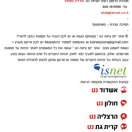
אלדה נתנאל
מנהלת פרסום רשת ישראל נט:
טל: 050-7870908
elda@isnet.co.il
-
תמיכה טכנית - bosonet1
-
© אתר "נס ציונה נט " מצאתם טעות או יש לכם הערה על תמונות כתבו לדוא"ל
kolnessziona@gmail.com
או בווטסאפ למספר 0515301717 יש לכם אייטם מעניין ?
נשמח לשמוע מכם . אתר "נס ציונה נט " עושה את כל המאמצים לאתר זכויות על תמונות
וסרטונים. אולם, בהתאם לסעיף 27א' לחוק זכויות היוצרים כל אדם הרואה עצמו נפגע
עקב בעלות על זכויות היוצרים של תמונה או סרטון מוזמן לפנות להנהלת האתר
קבוצת התקשורת ומקומוני הרשת: