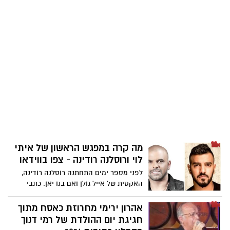
מה קרה במפגש הראשון של איתי
לוי ורוסלנה רודינה - צפו בווידאו
לפני מספר ימים התחתנה רוסלנה רודינה,
האקסית של אייל גולן ואם בנו יאן. כתבי
ישראל בידור העלו לרשת קטע וידאו ויראלי
שזכה לעשרות אלפי צפיות ובו מתראיינים
אהרון ירימי מחרוזת כאסח מתוך
הסלב של ישראל. קבלו את הקטע בו איתי לוי,
חגיגת יום ההולדת של רמי דנוך
הזמיר מנס ציונה, מספר על הפגישה