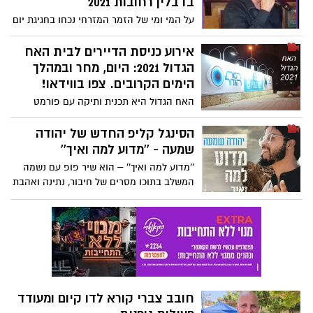
בדבלין רחובות 2021
הראשונה עם רוסלנה ועוד כמה הצהרות
על המי ומי של הזמר המזרחי נכחו בחגיגת יום
מעניינות של תקוה גדעון ואורטל עמר,
ההולדת של הזמר הוותיק רמי דנוך, חבר
האקסית של בן אל תבורי הבן של שימי. ***
להקת "צלילי העוּד" ומי שרשם קריירה
אירוע כניסת הדיירים לבית האח
בסוף הכל מתחיל ונגמר אצלנו בנס ציונה.
מפוארת בזמר המזרחי, בימים שהסלסולים
הגדול 2021: היום, מחר ובמהלך
היו העיקר.
הימים הקרובים. צפו בווידאו!
האח הגדול היא תכנית ותיקה עם פורמט
בסיסי ומוכר. אז כיצד מגוונים ומחדשים
בעולם שהפך לדיגיטלי? צובעים את האירועים
הסינגל קליפ החדש של יהודה
באופי דרמטי, משנים את מועדי הכניסה לבית
שמעה - ''מדוע למה ואיך''
האח הגדול 2021 ויוצרים את הדרמה שלפני.
''מדוע למה ואיך'' – הוא שיר פופ עם נשמה
צפו בווידאו המבטיח אירוע דרמטי לפני
המשלב בתוכו מסרים של חיבור, נתינה ואהבת
כניסת הדיירים לבית. נא להתנהג בהתאם!
חינם. ואת הקליפ של יוצרו יהודה שמעה,
תוכלו לשמוע בכתבה הבאה באתר נס ציונה
נט.
חובב צברי קורא לדו קיום ומעודד