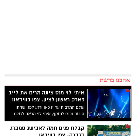
אהבנו ברשת
איתי לוי מנס ציונה מרים את לייב
פארק ראשון לציון. צפו בווידאו!
עולם התרבות עדיין כאן ורגע לפני שהתו
הירוק נכנס לתוקף, איתי לוי הראה לכולם
למה התגעגענו למופעים הפתוחים. אז נכון
שעל המה בראשון בראשון לציון אי אפשר
קבלת פנים חמה לאבישג סמברג
להגיד- ערב טוב קיסריה, אבל בהחלט אפשר
בגדרה- צפו בווידאו