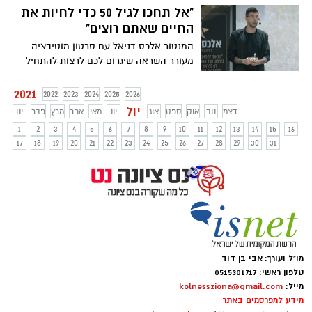
"אל תחכו לגיל 50 כדי לחיות את
החיים שאתם רוצים"
המנטור אלכס דניאל עם סרטון מוטיבציה
מעורר השראה שיגרום לכם לרצות להתחיל
לחיות את החיים במלואם כבר מהיום. צפו
2021
2022
2023
2024
2025
2026
יול
דצמ
נוב
אוק
ספט
אוג
יונ
מאי
אפר
מרץ
פבר
ינו
1
2
3
4
5
6
7
8
9
10
11
12
13
14
15
16
17
18
19
20
21
22
23
24
25
26
27
28
29
30
31
מו"ל ועורך: אבי בן דוד
טלפון ראשי: 0515301717
מייל:
kolnessziona@gmail.com
מידע למפרסמים באתר