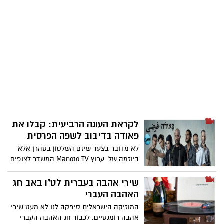
לקראת העונה הרביעית: קבלו את
פאודה בדיבוב לשפה הפרסית
לא מדובר בצעד שיזם השלטון בטהרן אלא
ביוזמה של ערוץ Manoto TV המשדר לצופים
איראנים ברחבי בעולם באמצעות לוויין
מלונדון בירת אנגליה ולו כ25 מיליון צופים.
שירי אהבה בעברית לט"ו באב חג
האהבה העברי
המוזיקה הישראלית סיפקה לנו לא מעט שירי
אהבה רומנטיים. לכבוד חג האהבה העברי