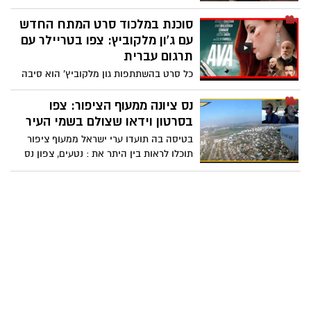
שחל ב23/07/2021 לקטנו עבורכם את השירים
הישראליים הכי רומנטיים מאז ומתמיד.
סוכנת במלכוד סרט המתח החדש
להקשיב יחד או להקדיש שיר רומנטי לבני זוג.
עם ג'ון מלקוביץ: צפו בטריילר עם
תרגום עברית
כל סרט בהשתתפות גון מלקוביץ' הוא סיבה
להתרגשות וציפייה. הפעם תוכלו לראות אותו
בסרט החדש סוכנת במלכוד שעולה לאקרנים
נס ציונה ממעוף הציפור: צפו
ב22/07. צפו בטריילר המלא של הסרט.
בסרטון וידאו שצולם בשמי העיר
בטיסה בה תועדו ערי ישראל ממעוף ציפור
תוכלו לראות בין היתר את : נטעים, צפון נס
ציונה ונצר סירני. צפו בווידאו צפו בווידאו
צילומי אוויר מעודכנים של נס ציונה.