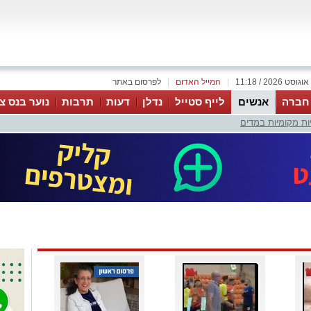
|
המייל האדום
|
לפרסום באתר
 חברה
אנשים
לייף סטייל
נדלן
דעות
תרבות
נוער בנס צי
ות מקומיות במדים