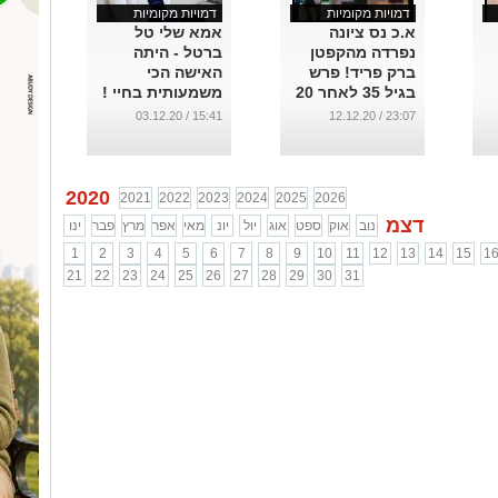
דמויות מקומיות
דמויות מקומיות
א.כ נס ציונה
אמא שלי טל
נפרדה מהקפטן
ברטל - היתה
ברק פריד! פרש
האישה הכי
בגיל 35 לאחר 20
משמעותית בחיי !
שנות פעילות
...
15:41 / 03.12.20
23:07 / 12.12.20
...
2020
2021
2022
2023
2024
2025
2026
דצמ
נוב
אוק
ספט
אוג
יול
יונ
מאי
אפר
מרץ
פבר
ינו
1
2
3
4
5
6
7
8
9
10
11
12
13
14
15
1
21
22
23
24
25
26
27
28
29
30
31