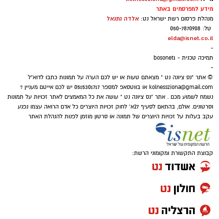
מידע למפרסמים באתר
אלדה נתנאל
מנהלת פרסום רשת ישראל נט:
טל: 050-7870908
elda@isnet.co.il
-
תמיכה טכנית - bosonet1
-
© אתר "נס ציונה נט " מצאתם טעות או יש לכם הערה על תמונות כתבו לדוא"ל
kolnessziona@gmail.com
או בווטסאפ למספר 0515301717 יש לכם אייטם מעניין ?
נשמח לשמוע מכם . אתר "נס ציונה נט " עושה את כל המאמצים לאתר זכויות על תמונות
וסרטונים. אולם, בהתאם לסעיף 27א' לחוק זכויות היוצרים כל אדם הרואה עצמו נפגע
עקב בעלות על זכויות היוצרים של תמונה או סרטון מוזמן לפנות להנהלת האתר
קבוצת התקשורת ומקומוני הרשת: