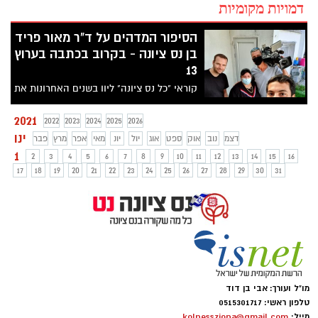
דמויות מקומיות
הסיפור המדהים על ד"ר מאור פריד
בן נס ציונה - בקרוב בכתבה בערוץ
13
קוראי "כל נס ציונה" ליוו בשנים האחרונות את
הצעיר הנס ציוני המיוחד הזה בנתיב ההצלחה
שלו, כמדען מוערך המרצה על תחום שייחודי
2021
2022
2023
2024
2025
2026
לו- השילוב בין בינה מלאכותית ותחום
ינו
דצמ
נוב
אוק
ספט
אוג
יול
יונ
מאי
אפר
מרץ
פבר
הדינימיקה הלא-לינארית ותורת הכאוס,
1
2
3
4
5
6
7
8
9
10
11
12
13
14
15
16
כבסיס לחיזוי רעידות אדמה !. נזכיר לכם כי
17
18
19
20
21
22
23
24
25
26
27
28
29
30
31
מדובר במי שהיה נער אלים, בעל הפרעות
קשב וריכוז חריפות, הראשון במשפחתו שלמד
בבית-ספר תיכון וחסר כל כיוון ומטרה –
שהיה לקצין, מפקד ומדען מצטיין בצה"ל,
מסיים הדוקטורט הצעיר ביותר בטכניון, חתן
פרס מוסקוביץ לציונות ובהמשך גם הזוכה
ב"מילגת פולברייט" היוקרתית ביותר ללימודים
בM.I.T ואף ב"מילגת החרות" מהשכנים
מו"ל ועורך: אבי בן דוד
בהרווארד.. והסיפור רק נמשך, עוד ועוד !
טלפון ראשי: 0515301717
מייל:
kolnessziona@gmail.com