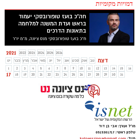
דמויות מקומיות
חה"כ בועז טופורובסקי יעמוד
בראש ועדת המשנה למלחמה
בתאונות הדרכים
ח"כ בועז טופורובסקי מנס ציונה, מ"מ יו"ר
הקואליציה ויו"ר סיעת יש עתיד הפך ללוחם
הגדול בכנסת למען הבטיחות בדרכים להלן
2021
2022
2023
2024
2025
2026
סירטון בו הוא מספר על הנושא וכן קטע
דצמ
נוב
אוק
ספט
אוג
יול
יונ
מאי
אפר
מרץ
פבר
ינו
מראיון שנערך עמו בנושא בועידת התחבורה
1
2
3
4
5
6
7
8
9
10
11
12
13
14
15
16
של y net
17
18
19
20
21
22
23
24
25
26
27
28
29
30
31
מו"ל ועורך: אבי בן דוד
טלפון ראשי: 0515301717
מייל:
kolnessziona@gmail.com