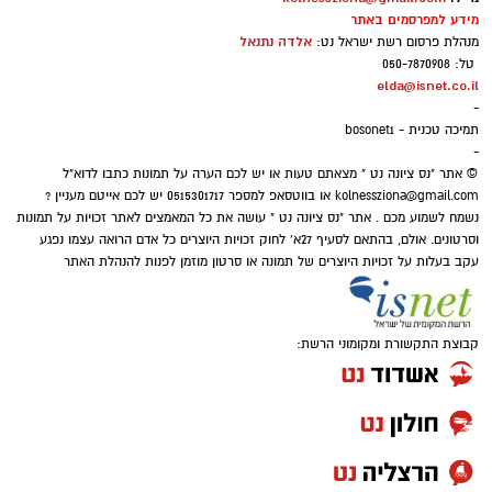
מידע למפרסמים באתר
אלדה נתנאל
מנהלת פרסום רשת ישראל נט:
טל: 050-7870908
elda@isnet.co.il
-
תמיכה טכנית - bosonet1
-
© אתר "נס ציונה נט " מצאתם טעות או יש לכם הערה על תמונות כתבו לדוא"ל
kolnessziona@gmail.com
או בווטסאפ למספר 0515301717 יש לכם אייטם מעניין ?
נשמח לשמוע מכם . אתר "נס ציונה נט " עושה את כל המאמצים לאתר זכויות על תמונות
וסרטונים. אולם, בהתאם לסעיף 27א' לחוק זכויות היוצרים כל אדם הרואה עצמו נפגע
עקב בעלות על זכויות היוצרים של תמונה או סרטון מוזמן לפנות להנהלת האתר
קבוצת התקשורת ומקומוני הרשת: