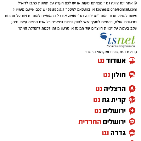
© אתר "נס ציונה נט " מצאתם טעות או יש לכם הערה על תמונות כתבו לדוא"ל
kolnessziona@gmail.com
או בווטסאפ למספר 0515301717 יש לכם אייטם מעניין ?
נשמח לשמוע מכם . אתר "נס ציונה נט " עושה את כל המאמצים לאתר זכויות על תמונות
וסרטונים. אולם, בהתאם לסעיף 27א' לחוק זכויות היוצרים כל אדם הרואה עצמו נפגע
עקב בעלות על זכויות היוצרים של תמונה או סרטון מוזמן לפנות להנהלת האתר
קבוצת התקשורת ומקומוני הרשת: