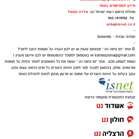
מידע למפרסמים באתר
אלדה נתנאל
מנהלת פרסום רשת ישראל נט:
טל: 050-7870908
elda@isnet.co.il
-
תמיכה טכנית - bosonet1
-
© אתר "נס ציונה נט " מצאתם טעות או יש לכם הערה על תמונות כתבו לדוא"ל
kolnessziona@gmail.com
או בווטסאפ למספר 0515301717 יש לכם אייטם מעניין ?
נשמח לשמוע מכם . אתר "נס ציונה נט " עושה את כל המאמצים לאתר זכויות על תמונות
וסרטונים. אולם, בהתאם לסעיף 27א' לחוק זכויות היוצרים כל אדם הרואה עצמו נפגע
עקב בעלות על זכויות היוצרים של תמונה או סרטון מוזמן לפנות להנהלת האתר
קבוצת התקשורת ומקומוני הרשת: