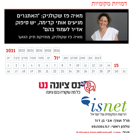
דמויות מקומיות
מאיה פז שקולניק: "האתגרים
מניעים אותי קדימה, יש סיפוק
אדיר לעמוד בהם"
מאיה פז שקולניק, מחזיקת תיק הנוער
בעירייה, מציינת בקרוב 3 שנים בתפקיד
ומסמנת מטרות: "ננסה לפתח קהילות, נס
2021
2022
2023
2024
2025
2026
ציונה מושלמת לזה. הצלחנו להרים מספר
יול
דצמ
נוב
אוק
ספט
אוג
יונ
מאי
אפר
מרץ
פבר
ינו
מיזמים חשובים גם בתקופת הקורונה. אנחנו
15
1
2
3
4
5
6
7
8
9
10
11
12
13
14
לא שוקטים על השמרים, אנחנו מפזרים את
16
17
18
19
20
21
22
23
24
25
26
27
28
29
30
31
הפעילות בכל רחבי העיר. זה כיף אדיר להנות
מראש פתוח, מהשראות, להיות מחוברים לכל
מה שמלהיב ילדים ונוער ולהביא את זה לכאן"
מו"ל ועורך: אבי בן דוד
טלפון ראשי: 0515301717
מייל:
kolnessziona@gmail.com