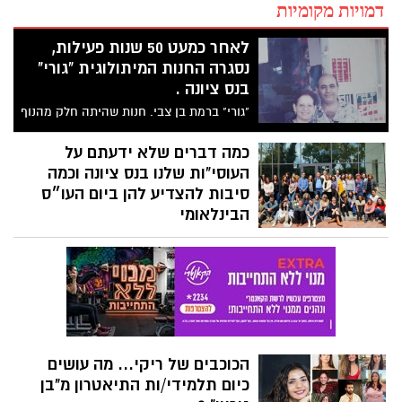
דמויות מקומיות
לאחר כמעט 50 שנות פעילות,
נסגרה החנות המיתולוגית "גורי"
בנס ציונה .
"גורי" ברמת בן צבי. חנות שהיתה חלק מהנוף
של נס ציונה מ 1976. כל תושבי נס ציונה של
אותן השנים הכירו את החנות שהיה בה
כמה דברים שלא ידעתם על
הכל...וגם סניף דואר במרבית השנים. אושרת
העוסי"ות שלנו בנס ציונה וכמה
נטי בוארון שוחחה עם עופרה עמית, אלמנתו
סיבות להצדיע להן ביום העו״ס
של גורי, המייסד שעל שמו נקראה החנות בפי
הבינלאומי
כל.
לרגל יום העו״ס הבינלאומי שצויין היום, קבלו
מעט נתונים על אגף הרווחה בעיריית נס ציונה
וצוותו ואולי תנצלו את ההזדמנות הראשונה
להגיד להן.ם תודה. על הליווי, הדאגה,
האיכפתיות, המעורבות. על זה שהם.ן תמיד
שם כשצריך ועל התרומה וההשפעה שלהם.ן -
על חייהם של כל כך הרבה אנשים, 365 יום
הכוכבים של ריקי... מה עושים
בשנה !
כיום תלמידי/ות התיאטרון מ"בן