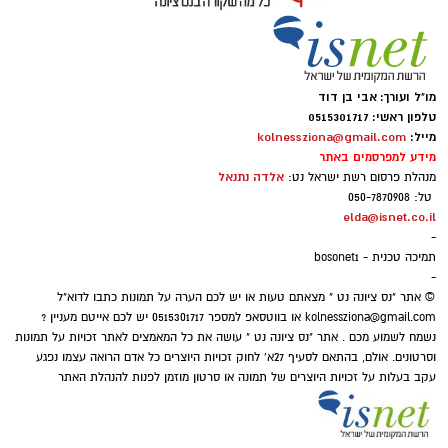
מו"ל ועורך: אבי בן דוד
טלפון ראשי: 0515301717
מייל:
kolnessziona@gmail.com
מידע למפרסמים באתר
אלדה נתנאל
מנהלת פרסום רשת ישראל נט:
טל: 050-7870908
elda@isnet.co.il
-
תמיכה טכנית - bosonet1
-
© אתר "נס ציונה נט " מצאתם טעות או יש לכם הערה על תמונות כתבו לדוא"ל
kolnessziona@gmail.com
או בווטסאפ למספר 0515301717 יש לכם אייטם מעניין ?
נשמח לשמוע מכם . אתר "נס ציונה נט " עושה את כל המאמצים לאתר זכויות על תמונות
וסרטונים. אולם, בהתאם לסעיף 27א' לחוק זכויות היוצרים כל אדם הרואה עצמו נפגע
עקב בעלות על זכויות היוצרים של תמונה או סרטון מוזמן לפנות להנהלת האתר