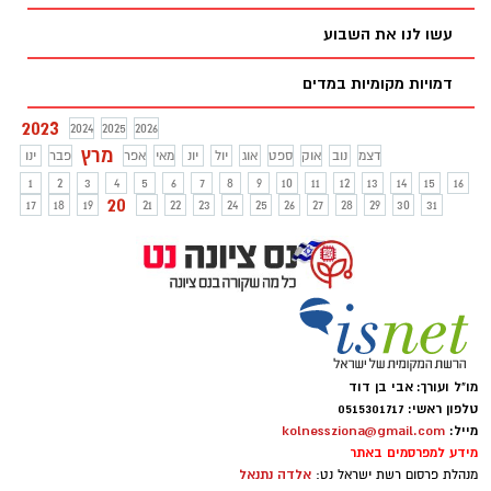
עשו לנו את השבוע
דמויות מקומיות במדים
2023
2024
2025
2026
מרץ
דצמ
נוב
אוק
ספט
אוג
יול
יונ
מאי
אפר
פבר
ינו
1
2
3
4
5
6
7
8
9
10
11
12
13
14
15
16
20
17
18
19
21
22
23
24
25
26
27
28
29
30
31
מו"ל ועורך: אבי בן דוד
טלפון ראשי: 0515301717
מייל:
kolnessziona@gmail.com
מידע למפרסמים באתר
אלדה נתנאל
מנהלת פרסום רשת ישראל נט: