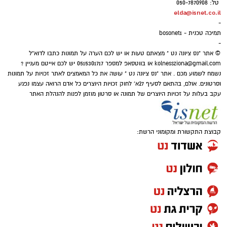
טל: 050-7870908
elda@isnet.co.il
-
תמיכה טכנית - bosonet1
-
© אתר "נס ציונה נט " מצאתם טעות או יש לכם הערה על תמונות כתבו לדוא"ל
kolnessziona@gmail.com
או בווטסאפ למספר 0515301717 יש לכם אייטם מעניין ?
נשמח לשמוע מכם . אתר "נס ציונה נט " עושה את כל המאמצים לאתר זכויות על תמונות
וסרטונים. אולם, בהתאם לסעיף 27א' לחוק זכויות היוצרים כל אדם הרואה עצמו נפגע
עקב בעלות על זכויות היוצרים של תמונה או סרטון מוזמן לפנות להנהלת האתר
קבוצת התקשורת ומקומוני הרשת: