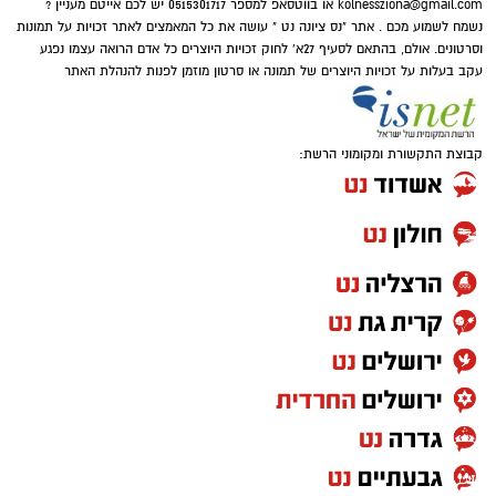
kolnessziona@gmail.com
או בווטסאפ למספר 0515301717 יש לכם אייטם מעניין ?
נשמח לשמוע מכם . אתר "נס ציונה נט " עושה את כל המאמצים לאתר זכויות על תמונות
וסרטונים. אולם, בהתאם לסעיף 27א' לחוק זכויות היוצרים כל אדם הרואה עצמו נפגע
עקב בעלות על זכויות היוצרים של תמונה או סרטון מוזמן לפנות להנהלת האתר
קבוצת התקשורת ומקומוני הרשת: