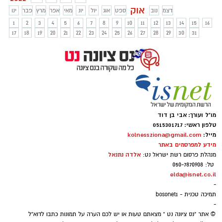
אוק
דצמ
נוב
ספט
אוג
יול
יונ
מאי
אפר
מרץ
פבר
ינו
1
2
3
4
5
6
7
8
9
10
11
12
13
14
15
16
17
18
19
20
21
22
23
24
25
26
27
28
29
30
31
מו"ל ועורך: אבי בן דוד
טלפון ראשי: 0515301717
מייל:
kolnessziona@gmail.com
מידע למפרסמים באתר
אלדה נתנאל
מנהלת פרסום רשת ישראל נט:
טל: 050-7870908
elda@isnet.co.il
-
תמיכה טכנית - bosonet1
-
© אתר "נס ציונה נט " מצאתם טעות או יש לכם הערה על תמונות כתבו לדוא"ל