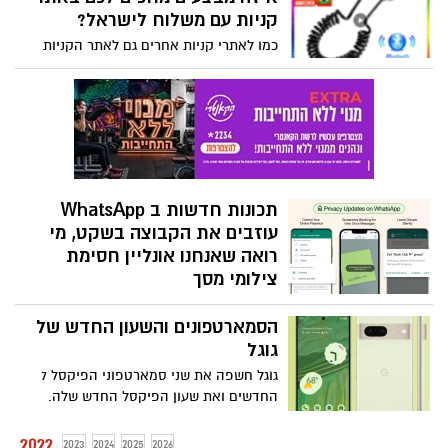
קניות עם משלוח לישראל?
כמו לאתרי קניות אחרים גם לאתר הקניות
הסיני עליאקספרס יש דירוג מוצרים פנימי.
בדקנו אילו מוצרים הומלצו על ידו באמצעות
AliExpress Official Ranking וכמה יעלה
אותו פריט בישראל. האם כדאי לבצע קניות
ביום הרווקים או בלאק פריידי? בואו נבדוק.
תכונות חדשות ב WhatsApp
עוזבים את הקבוצה בשקט, מי
רואה שאנחנו אונליין חסימת
צילומי מסך
כל מה שיש לכם באפליקציות אחרות ובקרוב
הסמארטפונים והשעון החדש של
באפליקציית המסרים שהפכה לחלק בלתי
מפרד מהסלולר שלנו. תכונות חדשות ב
גוגל
WhatsApp עוזבים את הקבוצה בשקט, מי
גוגל חשפה את שני סמארטפוני הפיקסל 7
רואה שאנחנו אונליין חסימת צילומי מסך
החדשים ואת שעון הפיקסל החדש שלה.
החברה הציגה לראשונה מוצרים שיכולים
לאיים על ההגמוניה של אפל וסמסונג בתחום.
2022
2023
2024
2025
2026