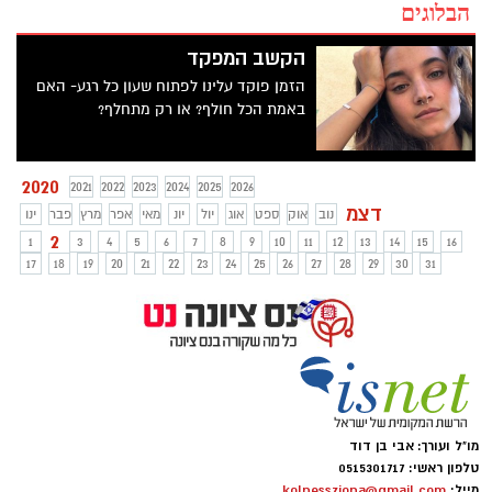
הבלוגים
הקשב המפקד
הזמן פוקד עלינו לפתוח שעון כל רגע- האם
באמת הכל חולף? או רק מתחלף?
2020
2021
2022
2023
2024
2025
2026
דצמ
נוב
אוק
ספט
אוג
יול
יונ
מאי
אפר
מרץ
פבר
ינו
2
1
3
4
5
6
7
8
9
10
11
12
13
14
15
16
17
18
19
20
21
22
23
24
25
26
27
28
29
30
31
מו"ל ועורך: אבי בן דוד
טלפון ראשי: 0515301717
מייל:
kolnessziona@gmail.com