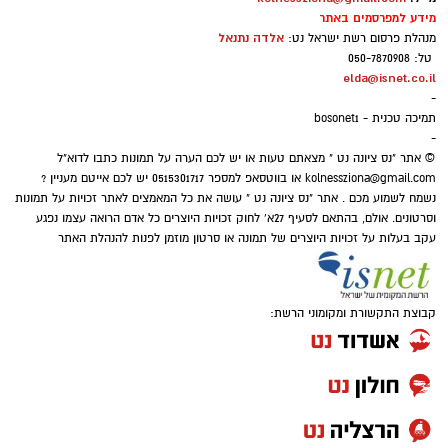
מידע למפרסמים באתר
אלדה נתנאל
מנהלת פרסום רשת ישראל נט:
טל: 050-7870908
elda@isnet.co.il
-
תמיכה טכנית - bosonet1
-
© אתר "נס ציונה נט " מצאתם טעות או יש לכם הערה על תמונות כתבו לדוא"ל
kolnessziona@gmail.com
או בווטסאפ למספר 0515301717 יש לכם אייטם מעניין ?
נשמח לשמוע מכם . אתר "נס ציונה נט " עושה את כל המאמצים לאתר זכויות על תמונות
וסרטונים. אולם, בהתאם לסעיף 27א' לחוק זכויות היוצרים כל אדם הרואה עצמו נפגע
עקב בעלות על זכויות היוצרים של תמונה או סרטון מוזמן לפנות להנהלת האתר
קבוצת התקשורת ומקומוני הרשת: