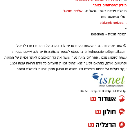
מידע למפרסמים באתר
אלדה נתנאל
מנהלת פרסום רשת ישראל נט:
טל: 050-7870908
elda@isnet.co.il
-
תמיכה טכנית - bosonet1
-
© אתר "נס ציונה נט " מצאתם טעות או יש לכם הערה על תמונות כתבו לדוא"ל
kolnessziona@gmail.com
או בווטסאפ למספר 0515301717 יש לכם אייטם מעניין ?
נשמח לשמוע מכם . אתר "נס ציונה נט " עושה את כל המאמצים לאתר זכויות על תמונות
וסרטונים. אולם, בהתאם לסעיף 27א' לחוק זכויות היוצרים כל אדם הרואה עצמו נפגע
עקב בעלות על זכויות היוצרים של תמונה או סרטון מוזמן לפנות להנהלת האתר
קבוצת התקשורת ומקומוני הרשת: