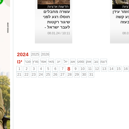
יות
חדשות ארציות
זמר עידן
עשרה מחבלים
ע קשה
חוסלו רגע לפני
עזה
שיגור רקטות
לעבר ישראל -
צפו בתיעוד
10:11 / 08.01.24
...
2024
2025
2026
ינו
דצמ
נוב
אוק
ספט
אוג
יול
יונ
מאי
אפר
מרץ
פבר
8
1
2
3
4
5
6
7
9
10
11
12
13
14
15
16
21
22
23
24
25
26
27
28
29
30
31