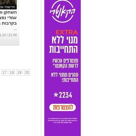
חדשות ארצ
השחקן וה
עמדי נפצ
בקרבות ב
...
21:49 / 08.01.24
17
18
19
20