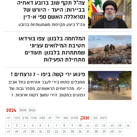
צה"ל תקף שוב ברובע דאחיה
בביירות: היעד - היורש של
נסראללה האשם ספי א-דין
צה"ל ביצע תקיפות משמעותיות ברובע
דאחיה בביירות, מוקד פעילות חיזבאללה,
לאחר קריאה לפנות מספר מבנים באזור. יעד
המלחמה בלבנון: צפו בווידאו
התקיפה היה בכיר חיזבאללה, האשם ספי
חטיבת המילואים עציוני
א-דין, המכהן כראש המועצה המבצעת של
שמתמרנת בלבנון: תעודים
הארגון, ומי שסומן כיורש פוטנציאלי לתפקיד
מתחילת הפעילות
המזכ"ל לאחר חיסולו של חסן נסראללה
המלחמה בלבנון: צפו בווידאו חטיבת
במבצע "סדר חדש" מוקדם יותר השנה
פיגוע ירי קשה ביפו - 7 נרצחים !
המילואים עציוני שמתמרנת בלבנון: תיעודים
מתחילת הפעילות. ווידאו ותמונות מאתר דובר
מחבלים פתחו בירי לעבר אזרחים בתל אביב
צה"ל
- יפו. מהדיווחים הראשונים, מספר גבוה של
נפגעים במקום. הירי נמשך דקות ארוכות. 7
בני אדם נרצחו בפיגוע אותו ביצעו שני
מחבלים
2024
2025
2026
אוק
דצמ
נוב
ספט
אוג
יול
יונ
מאי
אפר
מרץ
פבר
ינו
1
2
3
4
5
6
7
8
9
10
11
12
13
14
15
16
17
18
19
20
21
22
23
24
25
26
27
28
29
30
31