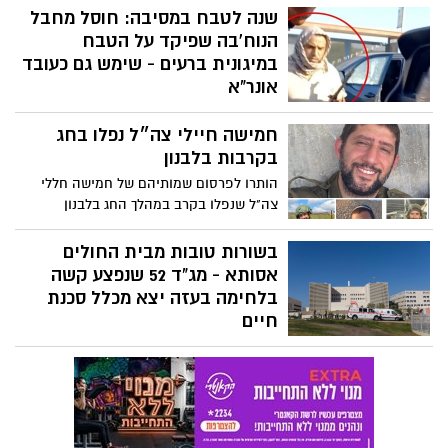
באמצעות הניידים שלהם) כשצה"ל תקף
שנה לטבח במסיבה: חוסל מחבל
בדאחייה את אחד הבניינים, הכיצד הוא קרס
הנוח'בה שפיקד על הטבח
תוך 5 שניות כאילו היה עשוי מנייר בו בזמן
במיגונית ברעים - שימש גם כעובד
שכל הבניינים הסמוכים שנשארו על כנם. נא
אונר"א
להכיר את ״ספייס״ הישראלית שמשאירה
צה״ל ושב״כ חיסלו בעזה את המחבל מחמד
בהלם את העולם.
חמישה חיילי צה״ל נפלו בחג
אבו עטיוי, מפקד נוח'בה שפיקד על הטבח
במיגונית רעים ובמקביל שימש כעובד אונר"א
בקרבות בלבנון
הותרו לפרסום שמותיהם של חמישה חללי
צה"ל שנפלו בקרב במהלך החג בלבנון
בשורות טובות מבית החולים
אסותא - מג"ד 52 שנפצע קשה
בלחימה בעזה יצא מכלל סכנת
חיים
בבית החולים אסותא מעדכנים כי חל שיפור
משמעותי במצבו של סא"ל יהודה שלו, מג"ד
52 שנפצע קשה ברצועת עזה באירוע בו נפל
מח"ט 401 אלוף משנה אחסאן דאקסה