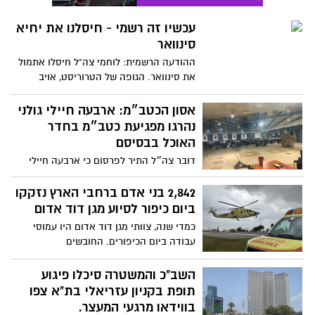
עכשיו זה רשמי - חיסלנו את יחיא
סינוואר
ההודעה הרשמית: לוחמי צה"ל חיסלו אתמול
את סינוואר. הגופה של הטרוריסט, אויב
ישראל הגדול ביותר, בידי צה"ל
אסון הכטב״מ: ארבעה חיילי גולני
נהרגו מפגיעת כטב״מ בחדר
האוכל בבסיסם
דובר צה״ל התיר לפרסום כי ארבעה חיילי
צה״ל נהרגו אתמול בערב בבסיס צה״ל סמוך
לבנימינה, לאחר שכלי טייס בלתי מאויש
2,842 בני אדם ברחבי הארץ נזקקו
ששיגר חיזבאללה, פגע בחדר האוכל בו היו
ביום כיפור לסיוע מגן דוד אדום
כ-100 חיילים. עשרות נוספים נפגעו באירוע.
כמדי שנה, צוותי מגן דוד אדום היו עמוסי
שמות הנופלים טרם הותרו לפרסום
עבודה ביום הכיפורים. החובשים
והפאראמדיקים של מד"א הוזנקו להעניק
טיפול רפואי ל- 2,842 בני אדם ברחבי הארץ,
השב"כ והמשטרה סיכלו פיגוע
מתוכם 1,969 בני אדם פונו להמשך טיפול בבתי
תופת בקניון עזריאלי בת"א צפו
החולים, מהם: 286 התעלפו, התייבשו וחשו
בווידאו מרגעי המעצר.