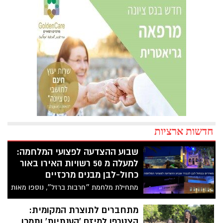
חדשות ארציות
שבוע ההצדעה לפצועי המלחמה:
למעלה מ 50 רשויות האירו באור
כחול-לבן מבנים מרכזיים
מתחילת מלחמת ״חרבות ברזל״, נוספו מאות
חיילים וחיילות למערך הנפגעים של צה״ל,
לאחר שהגנו בגופם על מדינת ישראל. השבוע
מתחברים לתוצרת המקומית:
מתקיים בישראל שבוע ההצדעה לפצועי
הצטרפו למיזם 'הענתיות' ותמכו