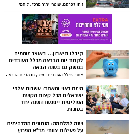
ברע עקב הצום
ניתן לפרסם: שוטרי ימ"ר מרכז , לוחמי
הגדעונים 33 והשב"כ סיכלו פיגוע תופת בקניון
עזריאלי בת"א שתוכנן ע"י 5 תושבי טייבה
שהקימו תשתית טרור המזוהה עם דעא"ש.
כתב אישום יוגש נגדם בימים הקרובים
בהתאם לממצאי החקירה
קיבלו תיאבון... באוצר זוממים
לקחת יום הבראה מכלל העובדים
במשק גם בשנה הבאה
אחרי שכלל העובדים במשק תרמו יום הבראה
בעל כורחם למדינה לטובת חיילי המילואים,
כעת באוצר רוצים לחזור על המהלך גם בשנה
מיזם ראוי ומאחד: עשרות אלפי
הבאה. המטרה: כיסוי חלק מהוצאות
ישראלים מכל קצות הקשת
המלחמה. יש לכם רעיונות ממי עוד אפשר
הפוליטית ייפגשו השנה יחד
לקצץ, במקומם?.. אתם מוזמנים להגיב.
בסוכות
ארגון 'שומרות ושומרים על הבית המשותף',
שנה למלחמה: הנתונים המדהימים
מיזם 929 ועשרות ארגונים נוספים מימין
ומשמאל, דתיים וחילוניים, מכל רחבי הארץ
על פעילות צוותי מד"א מפרוץ