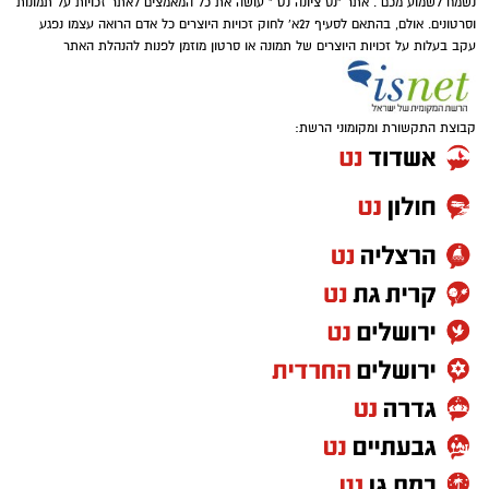
נשמח לשמוע מכם . אתר "נס ציונה נט " עושה את כל המאמצים לאתר זכויות על תמונות
וסרטונים. אולם, בהתאם לסעיף 27א' לחוק זכויות היוצרים כל אדם הרואה עצמו נפגע
עקב בעלות על זכויות היוצרים של תמונה או סרטון מוזמן לפנות להנהלת האתר
קבוצת התקשורת ומקומוני הרשת: