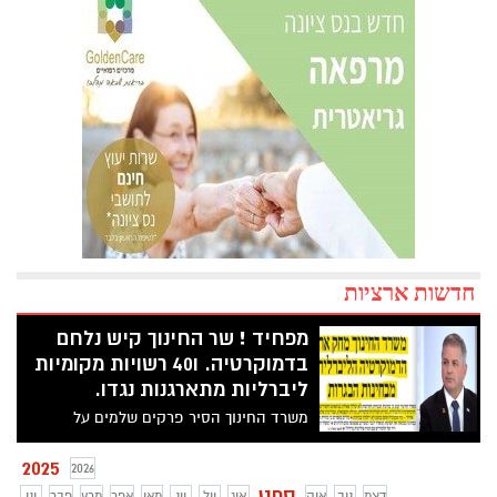
חדשות ארציות
מפחיד ! שר החינוך קיש נלחם
בדמוקרטיה. ו40 רשויות מקומיות
ליברליות מתארגנות נגדו.
משרד החינוך הסיר פרקים שלמים על
דמוקרטיה ליברלית וחשיבות החוקה להגבלת
השלטון מבחינות הבגרות באזרחות. במקום
2025
2026
זאת - הושארו חוק הלאום ומדינת הלכה !
ספט
דצמ
נוב
אוק
אוג
יול
יונ
מאי
אפר
מרץ
פבר
ינו