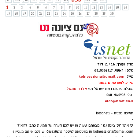
ראשי רשויות נגד משרד החינוך: "נלמד
1
2
3
4
5
6
7
8
9
10
11
12
13
14
15
16
דמוקרטיה מגני הילדים". חברת הכנסת נעמה
17
18
19
20
21
22
23
24
25
26
27
28
29
30
לזימי (הדמוקרטים) הגיבה בחריפות וכינתה
את החלטת משרד החינוך "עוד שלב בהפיכה
המשטרית", והאשימה את השר בכך שהוא
מנסה לעצב "דור כנוע וצייתן שאינו מודע
לזכויותיו". ומה יקרה בנס ציונה? האם
העירייה תתקפל או תאפשר למידה מחוץ
לתוכנית הרשמית ביוזמה מקומית. פנינו
בשאלה, אך זהו יום עמוס וכשנקבל תשובה -
מו"ל ועורך: אבי בן דוד
נעדכן.
טלפון ראשי: 0515301717
מייל:
kolnessziona@gmail.com
מידע למפרסמים באתר
אלדה נתנאל
מנהלת פרסום רשת ישראל נט:
טל: 050-7870908
elda@isnet.co.il
-
תמיכה טכנית - bosonet1
-
© אתר "נס ציונה נט " מצאתם טעות או יש לכם הערה על תמונות כתבו לדוא"ל
kolnessziona@gmail.com
או בווטסאפ למספר 0515301717 יש לכם אייטם מעניין ?