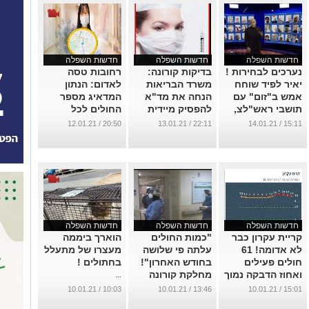
חדשות השפלה
חדשות השפלה
חדשות השפלה
נערכים לבחירות !
בדיקות קורונה:
רחובות טסה
יאיר לפיד שוחח
משרד הבריאות
לאדום: הנתון
אמש ב"זום" עם
הנחה את מד"א
המדאיג מספר
תושבי ראש"לצ,
להפסיק מיידית
החולים לכל
נס ציונה ראשל"צ
את פעילות
10,000 נפש
20:50 / 12.01.21
22:11 / 13.01.21
15:11 / 14.01.21
ורחובות
הדגימה
הגבוה בשפלה
...
...
...
חדשות השפלה
חדשות השפלה
חדשות השפלה
קריית עקרון כבר
"כמות החולים
הוארך ביממה
לא אדומה! 61
עלתה פי שלושה
מעצרו של מתעלל
חולים פעילים
בחודש האחרון"!
בחתולים !
ואחוז הדבקה נמוך
מחלקת קורונה
...
מהממוצע הארצי
נוספת בקפלן.
10:03 / 10.01.21
13:46 / 10.01.21
15:01 / 10.01.21
...
...