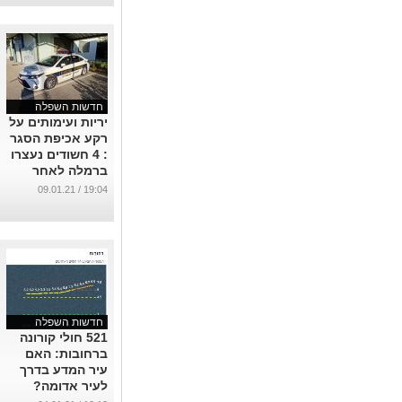
חדשות השפלה
יריות ועימותים על
רקע אכיפת הסגר
: 4 חשודים נעצרו
ברמלה לאחר
שתקפו שוטרים
19:04 / 09.01.21
שרשמו דוח
...
חדשות השפלה
521 חולי קורונה
ברחובות: האם
עיר המדע בדרך
לעיר אדומה?