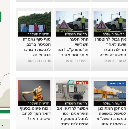
חדשות השפלה
חדשות השפלה
חדשות השפלה
אין גבול לחוצפה!
החל הסגר
סוף סוף נאסרה
שעה לאחר
השלישי
הכניסה ברכב
תחילת הסגר
וה"מהודק".. ! מה
לגבעות הכורכר
המשטרה פזרה
מותר ומה אסור
בנס ציונה
מסיבה בראשון
ואיך נערכה עיריית
...
17:48 / 06.01.21
10:12 / 07.01.21
10:13 / 08.01.21
לציון!
נס ציונה?
...
...
חדשות השפלה
חדשות השפלה
חדשות השפלה
המתקן המתוכנן
אפשר להרגע: אם
ויכוח פעוט בסניף
לטיפול באשפה
האיראנים ינסו
דואר הפך לכתב
במערב ראשל"צ
לחבל באספקת
אישום חמור!
– האמנם אסון
המים לנס ציונה,
...