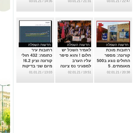
סביבתי?
קרית עקרון
14:35 / 03.01.21
21:31 / 03.01.21
22:47 / 03.01.21
ומזכרת בתיה, יש
...
פיתרון !
...
חדשות השפלה
חדשות השפלה
חדשות השפלה
רחובות מוכת
לאמיר השכל יש
רחובות עיר
קורונה: מספר
חלום ! והוא סיפר
כתומה: 432 חולי
החולים נוגע ב500
עליו הערב
קורונה וציון 6.2!
מאומתים. 5
למפגיני נס ציונה
מיום שני בדיקות
במצב קריטי
ללא הפניה באתר
...
13:03 / 01.01.21
19:51 / 02.01.21
20:38 / 02.01.21
בקפלן .
הפרדסנות
...
...