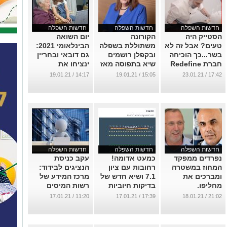
חדשות השפלה
חדשות השפלה
חדשות השפלה
הסטייק היה
הקורונה
יום השואה
טעים? אבל זה לא
משתוללת בשפלה
הבינלאומי 2021:
בשר...כך הוכיחה
ובקפלן רושמים
גם דובאי ובחריין
חברת Redefine
שיא בתפוסה מאז
ינציחו את
Meat, מנס ציונה,
מתחילת המגיפה!
קורבנות השואה
14:17 / 19.01.21
15:05 / 19.01.21
17:42 / 23.01.21
את איכות תחליפי
...
...
הבשר שלה !
...
חדשות השפלה
חדשות השפלה
חדשות השפלה
נפרדים ממפקד
כמעט אדומה!
עקב כניסת
המחוז במשטרה
רחובות עם ציון
הנציגים לבידוד:
ומברכים את
7.1 ושיא חדש של
מרכז המידע של
מחליפו.
בדיקות חיוביות
רשות המיסים
מצמצם פעילות
...
...
11:20 / 17.01.21
17:39 / 17.01.21
21:02 / 18.01.21
...