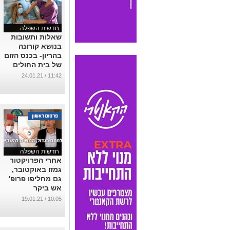
חדשות השפלה
שאלות ותשובות
בנושא קורונה
בהריון- בכנס הזום
של בית החולים
קפלן רחובות ביום
11:42 / 24.01.21
שלישי הקרוב
...
חדשות השפלה
אחרי הפרויקטור
גמזו באוקטובר,
גם מחליפו פרופ'
אש ביקר
לאחרונה ב"נאות
10:05 / 19.01.21
המושבה"
...