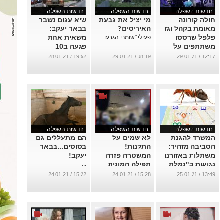
חדשות השפלה
חדשות השפלה
חדשות השפלה
חולה קורונה
מי יציל את גבעת
שיא עגום נשבר
מאומת בקהל וגז
האיריסים?
בבאר יעקב:
פלפל שרססו
משאית אחת
פעילי "שומרי הגבעו...
משתתפים על
פגעה ב10
השוטרים !
מכוניות...!
19:52 / 28.01.21
08:19 / 29.01.21
12:17 / 29.01.21
...
...
חדשות השפלה
חדשות השפלה
חדשות השפלה
המשרד להגנת
לא שמים על
הם מתעללים גם
הסביבה מזהיר:
התקנות!
בסוסים...בבאר
משתלות באזורנו
המשטרה פזרה
יעקב!
נגועות ב"נמלת
תפילה המונית
...
האש" !
שנערכה בראשון
15:22 / 24.01.21
15:28 / 24.01.21
13:49 / 25.01.21
לציון בניגוד
...
להנחיות
...