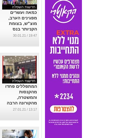
חדשות השפלה
כמאה ועשרים
מפגינים הערב,
מוצ"ש, בצומת
הקניותר בנס
ציונה.
19:47 / 30.01.21
...
חדשות השפלה
המתפללים פחדו
מהקנסות
והמשטרה,
מהקורונה הרבה
פחות - צפו
13:17 / 27.01.21
בסרטון פינוי בית
כנסת ברמלה!
...