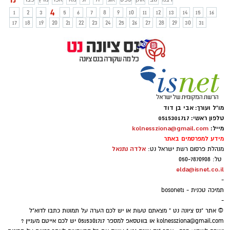
4
1
2
3
5
6
7
8
9
10
11
12
13
14
15
16
17
18
19
20
21
22
23
24
25
26
27
28
29
30
31
מו"ל ועורך: אבי בן דוד
טלפון ראשי: 0515301717
מייל:
kolnessziona@gmail.com
מידע למפרסמים באתר
אלדה נתנאל
מנהלת פרסום רשת ישראל נט:
טל: 050-7870908
elda@isnet.co.il
-
תמיכה טכנית - bosonet1
-
© אתר "נס ציונה נט " מצאתם טעות או יש לכם הערה על תמונות כתבו לדוא"ל
kolnessziona@gmail.com
או בווטסאפ למספר 0515301717 יש לכם אייטם מעניין ?