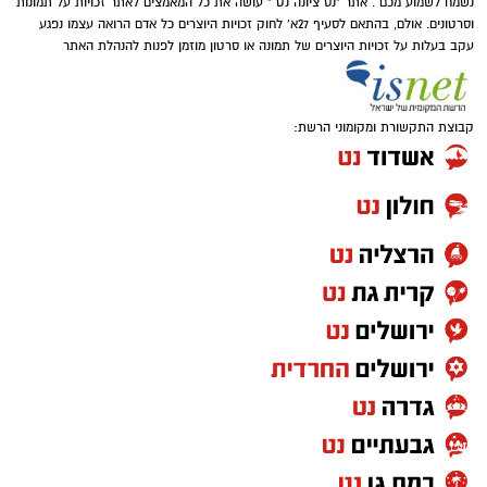
נשמח לשמוע מכם . אתר "נס ציונה נט " עושה את כל המאמצים לאתר זכויות על תמונות
וסרטונים. אולם, בהתאם לסעיף 27א' לחוק זכויות היוצרים כל אדם הרואה עצמו נפגע
עקב בעלות על זכויות היוצרים של תמונה או סרטון מוזמן לפנות להנהלת האתר
קבוצת התקשורת ומקומוני הרשת: