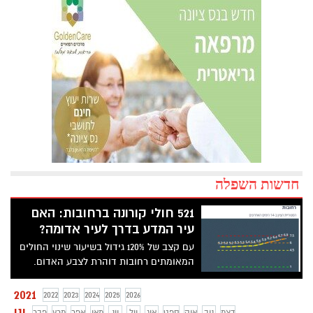
חדשות השפלה
521 חולי קורונה ברחובות: האם
עיר המדע בדרך לעיר אדומה?
עם קצב של 120% גידול בשיעור שינוי החולים
המאומתים רחובות דוהרת לצבע האדום.
האם ניתן להשיג שינוי בקצב ההדבקה
ברחובות?
2021
2022
2023
2024
2025
2026
ינו
דצמ
נוב
אוק
ספט
אוג
יול
יונ
מאי
אפר
מרץ
פבר