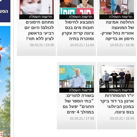
חדשות השפלה
חדשות השפלה
חדשות השפלה
החלטה אמיצה
המבצע לחיסול
מתחם חיסונים
של המועצה
חובות מים בנס
לכולם! היום יום
אזורית נחל שורק-
ציונה קרית עקרון
רביעי בראשון
חיסון או בדיקה
ומזכרת בתיה
לציון ללא תור!
הם תנאי להגעת
מסתיים ב31.3 !!
...
23:39 / 09.03.21
11:04 / 10.03.21
16:36 / 14.03.21
עובדי חינוך
...
למערכת החינוך
...
חדשות השפלה
חדשות השפלה
יו"ר ההסתדרות
בשורה להורים:
ארנון בר דוד ביקר
״בתי הספר של
במכון הביולוגי
החגים" יפעל גם
בנס ציונה.
במהלך 4 ימים
בחופשת הפסח
...
17:58 / 01.03.21
15:34 / 03.03.21
...