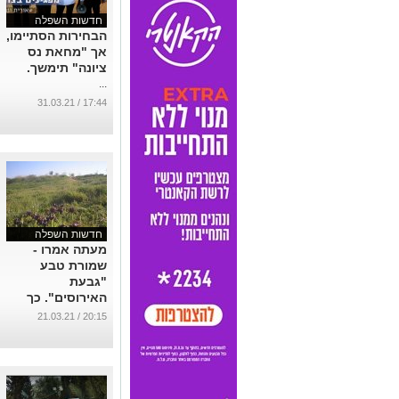
חדשות השפלה
הבחירות הסתיימו,
אך "מחאת נס
ציונה" תימשך.
...
17:44 / 31.03.21
חדשות השפלה
מעתה אמרו -
שמורת טבע
"גבעת
האירוסים". כך
החליטה הוועדה
20:15 / 21.03.21
המחוזית לתכנון
ובנייה
...