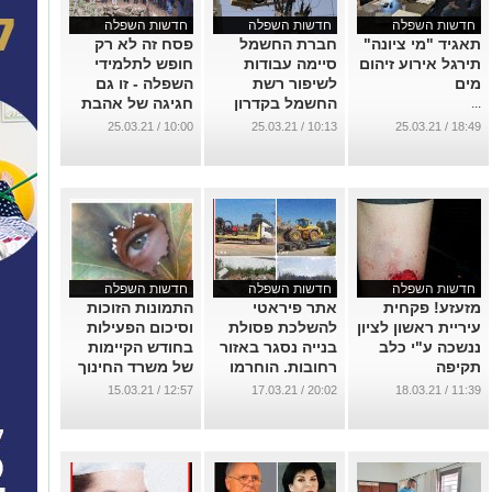
חדשות השפלה
חדשות השפלה
חדשות השפלה
תאגיד "מי ציונה"
חברת החשמל
פסח זה לא רק
תירגל אירוע זיהום
סיימה עבודות
חופש לתלמידי
מים
לשיפור רשת
השפלה - זו גם
החשמל בקדרון
חגיגה של אהבת
...
ובית אלעזרי. מתי
הארץ !
10:00 / 25.03.21
10:13 / 25.03.21
18:49 / 25.03.21
במזרח נס
...
ציונה?..
...
חדשות השפלה
חדשות השפלה
חדשות השפלה
מזעזע! פקחית
אתר פיראטי
התמונות הזוכות
עיריית ראשון לציון
להשלכת פסולת
וסיכום הפעילות
ננשכה ע"י כלב
בנייה נסגר באזור
בחודש הקיימות
תקיפה
רחובות. הוחרמו
של משרד החינוך
כלי העבודה
...
...
12:57 / 15.03.21
20:02 / 17.03.21
11:39 / 18.03.21
במקום!
...