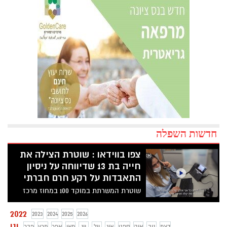
חדשות השפלה
צפו בווידאו : שוטרת הצילה את
חייה בת 13 שדיווחה על ניסיון
התאבדות על רקע חרם חברתי
שוטרת המשרתת במוקד 100 במחוז מרכז
הצילה את חייה של נערה בת 13 שדיווחה כי
ניסתה לשים קץ לחייה בשירותי בית הספר,
2022
2023
2024
2025
2026
על רקע חרם חברתי.
ינו
דצמ
נוב
אוק
ספט
אוג
יול
יונ
מאי
אפר
מרץ
פבר