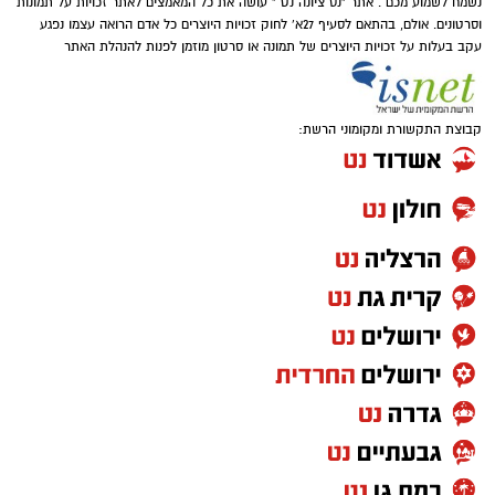
נשמח לשמוע מכם . אתר "נס ציונה נט " עושה את כל המאמצים לאתר זכויות על תמונות
וסרטונים. אולם, בהתאם לסעיף 27א' לחוק זכויות היוצרים כל אדם הרואה עצמו נפגע
עקב בעלות על זכויות היוצרים של תמונה או סרטון מוזמן לפנות להנהלת האתר
קבוצת התקשורת ומקומוני הרשת: