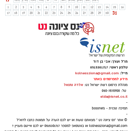
1
2
3
4
5
6
7
8
9
10
11
12
13
14
15
16
31
17
18
19
20
21
22
23
24
25
26
27
28
29
30
מו"ל ועורך: אבי בן דוד
טלפון ראשי: 0515301717
מייל:
kolnessziona@gmail.com
מידע למפרסמים באתר
אלדה נתנאל
מנהלת פרסום רשת ישראל נט:
טל: 050-7870908
elda@isnet.co.il
-
תמיכה טכנית - bosonet1
-
© אתר "נס ציונה נט " מצאתם טעות או יש לכם הערה על תמונות כתבו לדוא"ל
kolnessziona@gmail.com
או בווטסאפ למספר 0515301717 יש לכם אייטם מעניין ?