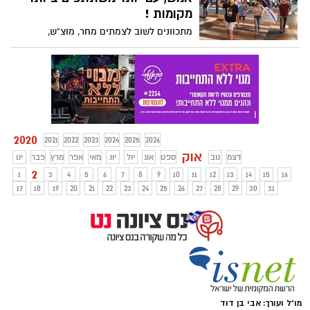
שלו. (אגב, התמונה לא מונה 2 נכדים חדשים
מקומות !
וחתן שהצטרף לאחרונה...)
מתכוונים לשוב לצמתים מחר, מוצ"ש,
בקבוצות קטנות ולפי כללי הריחוק. . ראו
תמונות בגלריה
2020
2021
2022
2023
2024
2025
2026
אוק
דצמ
נוב
ספט
אוג
יול
יונ
מאי
אפר
מרץ
פבר
ינו
2
1
3
4
5
6
7
8
9
10
11
12
13
14
15
16
17
18
19
20
21
22
23
24
25
26
27
28
29
30
31
מו"ל ועורך: אבי בן דוד