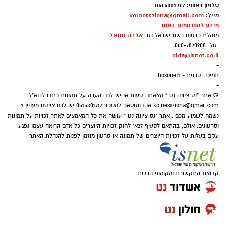
טלפון ראשי: 0515301717
מייל:
kolnessziona@gmail.com
מידע למפרסמים באתר
אלדה נתנאל
מנהלת פרסום רשת ישראל נט:
טל: 050-7870908
elda@isnet.co.il
-
תמיכה טכנית - bosonet1
-
© אתר "נס ציונה נט " מצאתם טעות או יש לכם הערה על תמונות כתבו לדוא"ל
kolnessziona@gmail.com
או בווטסאפ למספר 0515301717 יש לכם אייטם מעניין ?
נשמח לשמוע מכם . אתר "נס ציונה נט " עושה את כל המאמצים לאתר זכויות על תמונות
וסרטונים. אולם, בהתאם לסעיף 27א' לחוק זכויות היוצרים כל אדם הרואה עצמו נפגע
עקב בעלות על זכויות היוצרים של תמונה או סרטון מוזמן לפנות להנהלת האתר
קבוצת התקשורת ומקומוני הרשת: