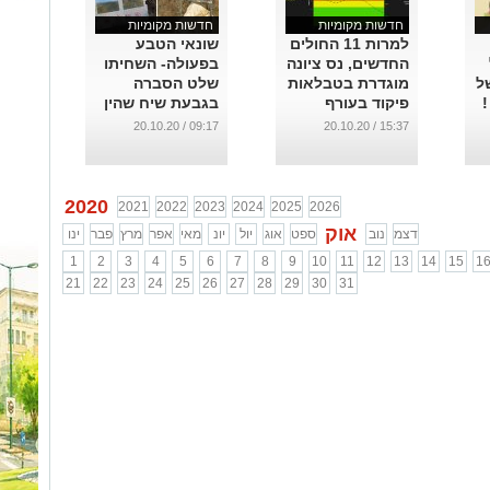
חדשות מקומיות
חדשות מקומיות
למרות 11 החולים
שונאי הטבע
החדשים, נס ציונה
בפעולה- השחיתו
ל
מוגדרת בטבלאות
שלט הסברה
!
פיקוד בעורף
בגבעת שיח שהין
כ"ירוקה". עד
...
09:17 / 20.10.20
15:37 / 20.10.20
20.00 תוכלו
להיבדק ללא
הפניה !
...
2020
2021
2022
2023
2024
2025
2026
אוק
דצמ
נוב
ספט
אוג
יול
יונ
מאי
אפר
מרץ
פבר
ינו
1
2
3
4
5
6
7
8
9
10
11
12
13
14
15
1
21
22
23
24
25
26
27
28
29
30
31