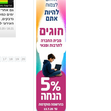
חדשות מקו
גם אחרי 
ימים כמע
נדבקים, 
העירוני ל
ומתגברים
16:21 / 28.10.20
אדם !
...
6
17
18
19
20