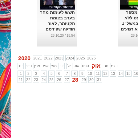
מיות
חדשות מקומיות
מספר
חשש לעימות מחר
ט ללא
בערב בצומת
במשל"ט
הקניותר, לאור
א רגועים
הודעה שפירסם
 כח
רון כרמי בוזגלו.
15:54 / 28.10.20
...
2020
2021
2022
2023
2024
2025
2026
אוק
דצמ
נוב
ספט
אוג
יול
יונ
מאי
אפר
מרץ
פבר
ינו
1
2
3
4
5
6
7
8
9
10
11
12
13
14
15
1
28
21
22
23
24
25
26
27
29
30
31