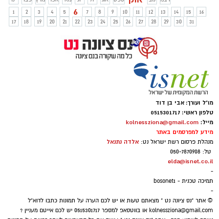
נדבקים של 43.6% ל10,000 תושבים לעומת
6
1
2
3
4
5
7
8
9
10
11
12
13
14
15
16
46.2% ממוצע ארצי. העיריה מגבירה אכיפה.
17
18
19
20
21
22
23
24
25
26
27
28
29
30
31
ביומיים האחרונים - עסק שנפתח בניגוד
לכללים קיבל קנס של 5000 ש"ח ושני עסקים
נקראו לשימוע במשטרה, בעקבות אי עמידה
בהוראות. 23 דו"חות ניתנו בגין אי עטיית
מסכות ושני תושבים שהפרו בידוד נקנסו ב-
5000 ש"ח.
מו"ל ועורך: אבי בן דוד
טלפון ראשי: 0515301717
מייל:
kolnessziona@gmail.com
מידע למפרסמים באתר
אלדה נתנאל
מנהלת פרסום רשת ישראל נט:
טל: 050-7870908
elda@isnet.co.il
-
תמיכה טכנית - bosonet1
-
© אתר "נס ציונה נט " מצאתם טעות או יש לכם הערה על תמונות כתבו לדוא"ל
kolnessziona@gmail.com
או בווטסאפ למספר 0515301717 יש לכם אייטם מעניין ?