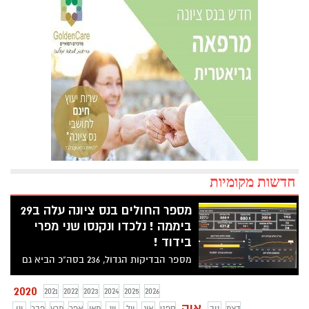
חדשות מקומיות
מספר החולים בנס ציונה עלה ב29
ביממה ! נלכדו ונקנסו שני מפרי
בידוד !
מספר הבדיקות הגדול, 236 בסה"כ הביא גם
למספר מאומתים גדול. אך אחוז הנדבקים
עלה ל12.24% ועדיין, נס ציונה נחשבת לצהובה
2020
2021
2022
2023
2024
2025
2026
לפי טבלת פיקוד העורף המצ"ב עם ממוצע
אוק
דצמ
נוב
ספט
אוג
יול
יונ
מאי
אפר
מרץ
פבר
ינו