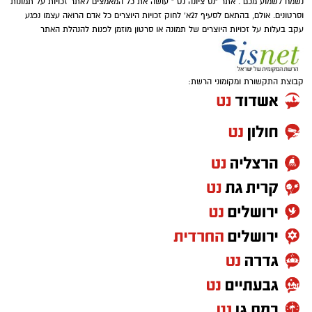
נשמח לשמוע מכם . אתר "נס ציונה נט " עושה את כל המאמצים לאתר זכויות על תמונות
וסרטונים. אולם, בהתאם לסעיף 27א' לחוק זכויות היוצרים כל אדם הרואה עצמו נפגע
עקב בעלות על זכויות היוצרים של תמונה או סרטון מוזמן לפנות להנהלת האתר
קבוצת התקשורת ומקומוני הרשת: