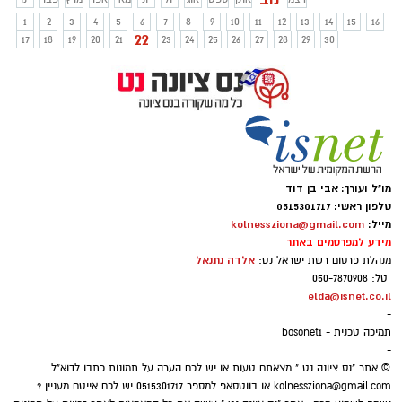
1
2
3
4
5
6
7
8
9
10
11
12
13
14
15
16
22
17
18
19
20
21
23
24
25
26
27
28
29
30
מו"ל ועורך: אבי בן דוד
טלפון ראשי: 0515301717
מייל:
kolnessziona@gmail.com
מידע למפרסמים באתר
אלדה נתנאל
מנהלת פרסום רשת ישראל נט:
טל: 050-7870908
elda@isnet.co.il
-
תמיכה טכנית - bosonet1
-
© אתר "נס ציונה נט " מצאתם טעות או יש לכם הערה על תמונות כתבו לדוא"ל
kolnessziona@gmail.com
או בווטסאפ למספר 0515301717 יש לכם אייטם מעניין ?