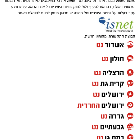
נשמח לשמוע מכם . אתר "נס ציונה נט " עושה את כל המאמצים לאתר זכויות על תמונות
וסרטונים. אולם, בהתאם לסעיף 27א' לחוק זכויות היוצרים כל אדם הרואה עצמו נפגע
עקב בעלות על זכויות היוצרים של תמונה או סרטון מוזמן לפנות להנהלת האתר
קבוצת התקשורת ומקומוני הרשת: