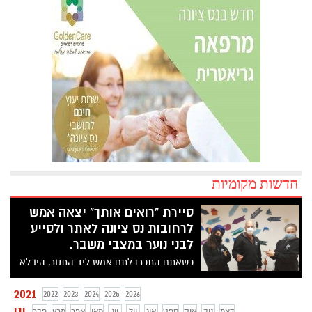
חדשות מקומיות
סיירת "רואים אותך" יצאה אמש
לרחובות נס ציונה לאתר ולסייע
לבני נוער במצבי משבר.
כשאתם התכרבלתם אמש ליד התנור, היו לא
מעט בני נוער ששוטטו ברחובות ולכן פעלה
אמש בפעם השניה ברחבי העיר סיירת
2021
2022
2023
2024
2025
2026
"רואים אותך" אשר הוקמה כדי לסייע לבני
ינו
דצמ
נוב
אוק
ספט
אוג
יול
יונ
מאי
אפר
מרץ
פבר