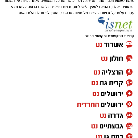
נשמח לשמוע מכם . אתר "נס ציונה נט " עושה את כל המאמצים לאתר זכויות על תמונות
וסרטונים. אולם, בהתאם לסעיף 27א' לחוק זכויות היוצרים כל אדם הרואה עצמו נפגע
עקב בעלות על זכויות היוצרים של תמונה או סרטון מוזמן לפנות להנהלת האתר
קבוצת התקשורת ומקומוני הרשת: