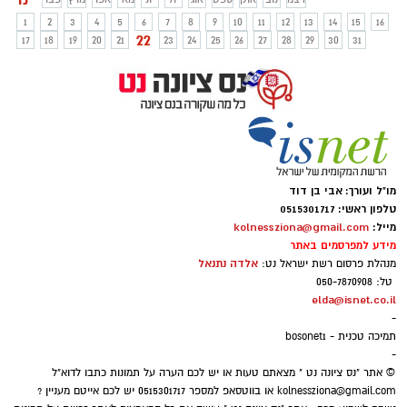
הנוער הנמצאים במצבי משבר. הוקמה כדי
1
2
3
4
5
6
7
8
9
10
11
12
13
14
15
16
כדי לפגוש נערים ונערות, לוודא שהם בטוחים
22
17
18
19
20
21
23
24
25
26
27
28
29
30
31
ומרגישים בטוב ולהעניק במקרה הצורך מענה
ראשוני וסיוע כאשר יאתרו מצוקה או לחץ
נפשי אצל בני נוער אשר נמצאים ברחובות
בשעות הלילה המאוחרות בחוסר מעש.
מו"ל ועורך: אבי בן דוד
טלפון ראשי: 0515301717
מייל:
kolnessziona@gmail.com
מידע למפרסמים באתר
אלדה נתנאל
מנהלת פרסום רשת ישראל נט:
טל: 050-7870908
elda@isnet.co.il
-
תמיכה טכנית - bosonet1
-
© אתר "נס ציונה נט " מצאתם טעות או יש לכם הערה על תמונות כתבו לדוא"ל
kolnessziona@gmail.com
או בווטסאפ למספר 0515301717 יש לכם אייטם מעניין ?