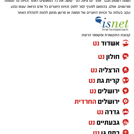
נשמח לשמוע מכם . אתר "נס ציונה נט " עושה את כל המאמצים לאתר זכויות על תמונות
וסרטונים. אולם, בהתאם לסעיף 27א' לחוק זכויות היוצרים כל אדם הרואה עצמו נפגע
עקב בעלות על זכויות היוצרים של תמונה או סרטון מוזמן לפנות להנהלת האתר
קבוצת התקשורת ומקומוני הרשת: