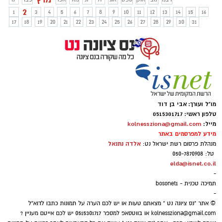
החל מיום ראשון הקרוב. הלימודים יתקיימו
2
1
3
4
5
6
7
8
9
10
11
12
13
14
15
16
בישובים הירוקים, הצהובים והכתומים
17
18
19
20
21
22
23
24
25
26
27
28
29
30
31
שהוחרגו ללמידה. ביישובים האדומים
והכתומים הלימודים יתקיימו עד לשעה 14:00
מו"ל ועורך: אבי בן דוד
טלפון ראשי: 0515301717
מייל:
kolnessziona@gmail.com
מידע למפרסמים באתר
אלדה נתנאל
מנהלת פרסום רשת ישראל נט:
טל: 050-7870908
elda@isnet.co.il
-
תמיכה טכנית - bosonet1
-
© אתר "נס ציונה נט " מצאתם טעות או יש לכם הערה על תמונות כתבו לדוא"ל
kolnessziona@gmail.com
או בווטסאפ למספר 0515301717 יש לכם אייטם מעניין ?