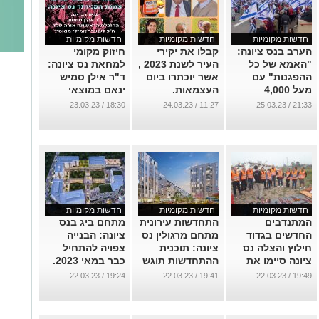
חדשות מקומיות
חדשות מקומיות
חדשות מקומיות
הערב בנס ציונה:
קבלו את יקירי
חיזוק מקומי
"האמא של כל
העיר לשנת 2023 ,
למחאת נס ציונה:
ההפגנות" עם
אשר יוכתרו ביום
ד"ר אילן סמיש
מעל 4,000
העצמאות.
ינאם במוצאי
משתתפים
שבת 25/03/2023.
...
18:30 / 23.03.23
11:27 / 24.03.23
21:33 / 25.03.23
בהפגנה
...
ובתהלוכה שקדמה
לה.
...
חדשות מקומיות
חדשות מקומיות
חדשות מקומיות
המתנדבים
התחדשות עירונית
מתחם ביג בנס
החדשים בגדוד
מתחם מרגולין נס
ציונה: הבנייה
חילוץ והצלה נס
ציונה: תוכנית
צפויה להתחיל
ציונה סיימו את
ההתחדשות תוגש
כבר במאי 2023.
ההכשרה! הציבור
לוועדה המחוזית
...
19:24 / 22.03.23
19:41 / 22.03.23
19:49 / 22.03.23
מוזמן להצטרף!.
...
...