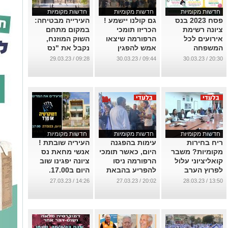
חדשות מקומיות
חדשות מקומיות
חדשות מקומיות
פסח 2023 בנס
גם קולנו יישמע !
העירייה מבטיחה:
ציונה רשימת
הכריזו תומכי
במקום מתחם
אירועים לכל
הרפורמה שיצאו
השוק המוזנח,
המשפחה
אמש להפגין
נקבל את "נס
בצומת הקניותר.
ציונה מרקט"
...
09:28 / 29.03.23
09:44 / 30.03.23
20:30 / 30.03.23
ראו וידאו
...
...
חדשות מקומיות
חדשות מקומיות
חדשות מקומיות
ריח בחירות
עימות בהפגנה
העיריה שובתת !
מקומיות? משבר
היום, כאשר תומכי
אנשי מחאת נס
קואליציוני עלול
הרפורמה ניסו
ציונה יפגינו שוב
לפרוץ הערב
להפריע בהבאת
היום ב17.00.
במליאת מ. העיר.
מגבר ענק
קוראים לראש
14:26 / 27.03.23
20:02 / 27.03.23
13:50 / 28.03.23
והשמעת
העיר להצטרף
...
מוסיקה...ראו
לעמיתיו השובתים
בוידאו
ליד הכנסת
...
...