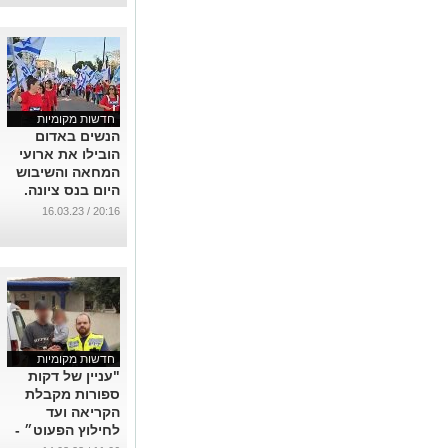
ופניה של
המדינה?
...
חדשות מקומיות
הנשים באדום
הובילו את ארועי
המחאה והשיבוש
היום בנס ציונה.
למוצ"ש מתוכננת
20:16 / 16.03.23
ההפגנה
התשיעית.
...
חדשות מקומיות
"עניין של דקות
ספורות מקבלת
הקריאה ועד
לחילוץ הפעוט״ -