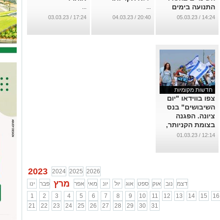
התנועה בימים
...
...
הקרובים
17:24 / 03.03.23
20:40 / 04.03.23
14:24 / 05.03.23
...
חדשות מקומיות
צפו בווידאו "יום
השיבושים" בנס
ציונה. הפגנה
בצומת הקניותר,
צעדה ברח' ויצמן
12:14 / 01.03.23
וכן חסימות
כבישים בעיר
...
2023
2024
2025
2026
מרץ
דצמ
נוב
אוק
ספט
אוג
יול
יונ
מאי
אפר
פבר
ינו
1
2
3
4
5
6
7
8
9
10
11
12
13
14
15
16
21
22
23
24
25
26
27
28
29
30
31