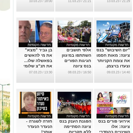
140 יוזמות למען
3,000 מפגינים !
עם שלישיית
18:00 / 10.03.23
21:21 / 11.03.23
21:29 / 13.03.23
הקהילה.
נואמים מרשימה
...
...
...
חדשות מקומיות
חדשות מקומיות
חדשות מקומיות
"יום השיבוש" בנס
אלפי תושבים
בן גביר "מצא"
ציונה: מאות חסמו
השתתפו במיגוון
את מי להאשים
את צומת הקניותר
חגיגות הפורים
בפאשלה שלו...
וצעדו בויצמן.
בנס ציונה
את תנ"צ שלומי
שגיא מנס ציונה !
...
...
13:30 / 07.03.23
16:50 / 08.03.23
14:40 / 09.03.23
...
חדשות מקומיות
חדשות מקומיות
חדשות מקומיות
אירועי פורים בנס
הפגנת הענק בנס
חזרה לשגרה -
ציונה: אלו
ציונה הסתיימה
הנעדר הנעדר
השינויים בהסדרי
ללא תקריות.
אותר!