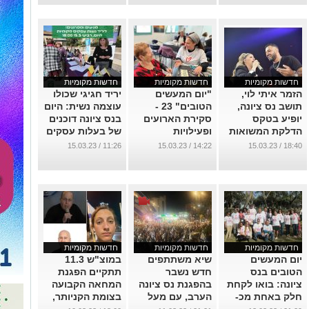
ז"ל
...
חדשות מקומיות
חדשות מקומיות
חדשות מקומיות
הזמר איתי לוי,
"יום המעשים
יריד חגיגי שכולו
תושב נס ציונה,
הטובים" 23 -
עוצמה נשית: היום
יופיע בטקס
סקירת הארועים
בנס ציונה דוכנים
הדלקת המשואות
ופעילויות
של בעלות עסקים
בפתיחת אירועי
ההתנדבות בנס
מקומיות
11:26 / 15.03.23
14:22 / 15.03.23
18:40 / 15.03.23
ה-75 שנה למדינת
ציונה
...
ישראל
...
...
חדשות מקומיות
חדשות מקומיות
חדשות מקומיות
יום המעשים
שיא משתתפים
במוצ"ש 11.3
הטובים בנס
חדש נשבר
תתקיים הפגנת
ציונה: בואו לקחת
בהפגנת נס ציונה
המחאה הקבועה
חלק באחת מכ-
הערב, עם מעל
בצומת הקניותר,