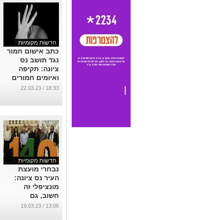
...
חדשות מקומיות
כתב אישום חמור
נגד תושב נס
ציונה: תקיפה
ואיומים חמורים
כלפי אשתו ההרה
18:33 / 22.03.23
בגלל לבוש שלא
לטעמו
...
חדשות מקומיות
נבחרי מועצת
העיר נס ציונה:
מונציפלי זה
חשוב, גם
היסטוריה, אבל
13:06 / 19.03.23
מה עם עתידה