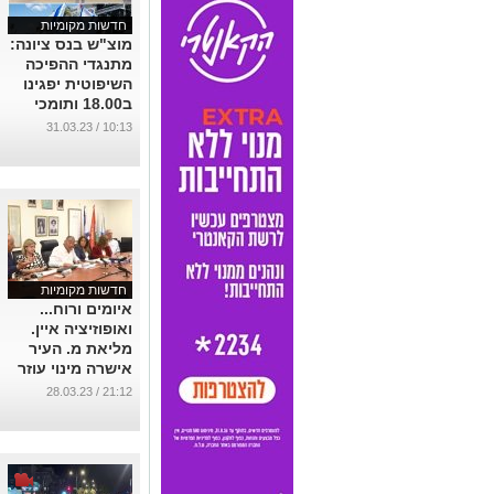
חדשות מקומיות
מוצ"ש בנס ציונה:
מתנגדי ההפיכה
השיפוטית יפגינו
ב18.00 ותומכי
הרפורמה
10:13 / 31.03.23
המשפטית יפגינו
ב20.00
...
חדשות מקומיות
איומים ורוח...
ואופוזיציה איין.
מליאת מ. העיר
אישרה מינוי עוזר
אישי לראש העיר.
21:12 / 28.03.23
...