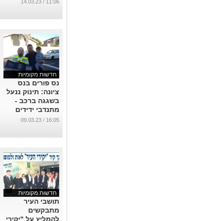
פעוט חולץ בנס
11:06 / 14.03.23
ציונה!
...
חדשות מקומיות
נס פורים בנס
ציונה: תינוק ננעל
בשגגה ברכב -
מתנדבי ידידים
חילצו אותו בשלום
16:05 / 09.03.23
...
חדשות מקומיות
תושבי העיר
מתבקשים
להמליץ על "יקירי