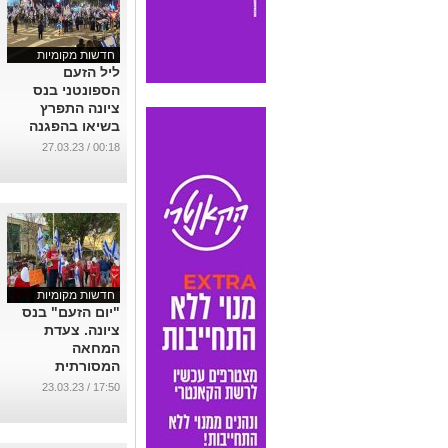
חדשות מקומיות
ליל הזעם
הספונטני בנס
ציונה התפרץ
בשיאו בהפגנה
ליד ביתו של צחי
00:18 / 27.03.23
ברוורמן. ו.. ראש
העיר הגיע
לראשונה לבקר
את המפגינים.
...
חדשות מקומיות
"יום הזעם" בנס
ציונה. צעדת
המחאה
המסורתית
הסתיימה בהפגנת
17:50 / 23.03.23
הנשים ברחבת
העיריה ! ראו
בוידאו