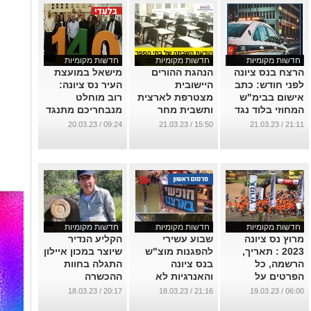
חדשות מקומיות
חדשות מקומיות
חדשות מקומיות
הרצח בנס ציונה
הנהגת ההורים
מישאל במועצת
לפני חודש: כתב
היישובית
העיר נס ציונה:
אישום בבימ"ש
מצטרפת לארצית
רוב מוחלט
המחוזי בלוד נגד
ותשבית מחר
מנבחריכם מתנגד
תושב העיר בגין
הלימודים
לרפורמה/הפיכה
09:24 / 20.03.23
15:50 / 21.03.23
21:11 / 21.03.23
רצח אחותו
בחטיבות
משפטית.
ובתיכונים. הנהגת
...
...
"בן יהודה" לא
תשבית !
...
חדשות מקומיות
חדשות מקומיות
חדשות מקומיות
מרוץ נס ציונה
שבוע עשירי
הקליע הנדיר
2023 : תאריך,
להפגנות מוצ"ש
שיוצר במכון איילון
הרשמה, כל
בנס ציונה
התגלה בחוות
הפרטים על
והאנרגיות לא
ההכשרה
המרוץ ע"ש תא"ל
נגמרות, להיפך !
בירושלים
20:17 / 18.03.23
21:16 / 18.03.23
06:00 / 19.03.23
יורם (צ'וצ'ו) גלבוע
...
...