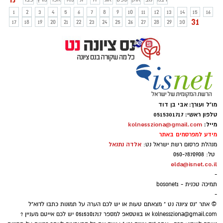
בנית ממ"דים פרטיים בבתי התושבים.
1
2
3
4
5
6
7
8
9
10
11
12
13
14
15
16
השירות כרוך בתשלום, אך אטרקטיבי
31
17
18
19
20
21
22
23
24
25
26
27
28
29
30
בהשוואה למחירים המקובלים בשוק ומבוסס
על אנשי מקצוע מורשים בלבד. כמו כן פועלת
החברה אל מול הבנקים הפועלים בנס ציונה
על מנת להשיג לתושבים המעוניינים בהלוואות
לצורך מימון הפרויקט, תנאי מימון נוחים
ואטרקטיביים.
מו"ל ועורך: אבי בן דוד
טלפון ראשי: 0515301717
מייל:
kolnessziona@gmail.com
מידע למפרסמים באתר
אלדה נתנאל
מנהלת פרסום רשת ישראל נט:
טל: 050-7870908
elda@isnet.co.il
-
תמיכה טכנית - bosonet1
-
© אתר "נס ציונה נט " מצאתם טעות או יש לכם הערה על תמונות כתבו לדוא"ל
kolnessziona@gmail.com
או בווטסאפ למספר 0515301717 יש לכם אייטם מעניין ?