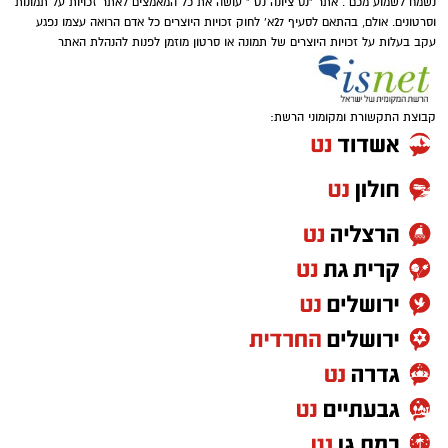
נשמח לשמוע מכם . אתר "נס ציונה נט " עושה את כל המאמצים לאתר זכויות על תמונות
וסרטונים. אולם, בהתאם לסעיף 27א' לחוק זכויות היוצרים כל אדם הרואה עצמו נפגע
עקב בעלות על זכויות היוצרים של תמונה או סרטון מוזמן לפנות להנהלת האתר
קבוצת התקשורת ומקומוני הרשת: