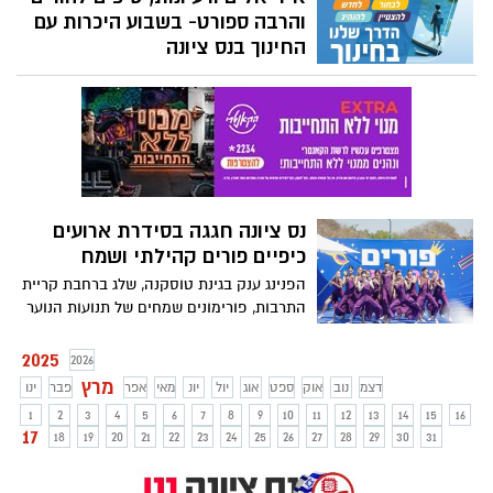
והרבה ספורט- בשבוע היכרות עם
החינוך בנס ציונה
שבוע של חינוך בנס ציונה שהתחיל היום מזמן
סדרת מפגשים עם צוותי החינוך הפועלים
בעיר. הורי התלמידים בנס ציונה מוזמנים
לקחת חלק באירועים בהם יוכלו להכיר, לקחת
חלק ולהיות שותפים בעשייה החינוכית של נס
ציונה.
נס ציונה חגגה בסידרת ארועים
כיפיים פורים קהילתי ושמח
הפנינג ענק בגינת טוסקנה, שלג ברחבת קריית
התרבות, פורימונים שמחים של תנועות הנוער
ואפילו מסיבת חטיבות לוהטת ואירוע
למשפחות להט"ב.
2025
2026
מרץ
דצמ
נוב
אוק
ספט
אוג
יול
יונ
מאי
אפר
פבר
ינו
1
2
3
4
5
6
7
8
9
10
11
12
13
14
15
16
17
18
19
20
21
22
23
24
25
26
27
28
29
30
31