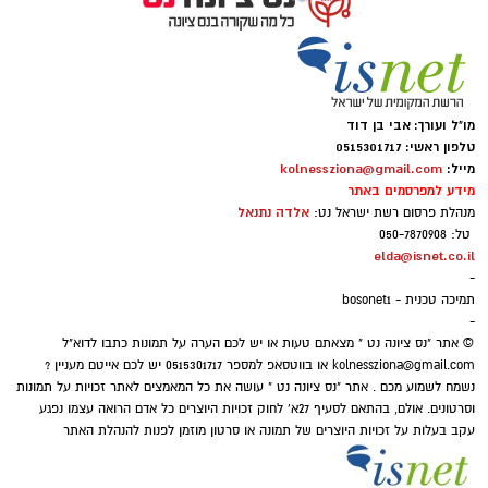
מו"ל ועורך: אבי בן דוד
טלפון ראשי: 0515301717
מייל:
kolnessziona@gmail.com
מידע למפרסמים באתר
אלדה נתנאל
מנהלת פרסום רשת ישראל נט:
טל: 050-7870908
elda@isnet.co.il
-
תמיכה טכנית - bosonet1
-
© אתר "נס ציונה נט " מצאתם טעות או יש לכם הערה על תמונות כתבו לדוא"ל
kolnessziona@gmail.com
או בווטסאפ למספר 0515301717 יש לכם אייטם מעניין ?
נשמח לשמוע מכם . אתר "נס ציונה נט " עושה את כל המאמצים לאתר זכויות על תמונות
וסרטונים. אולם, בהתאם לסעיף 27א' לחוק זכויות היוצרים כל אדם הרואה עצמו נפגע
עקב בעלות על זכויות היוצרים של תמונה או סרטון מוזמן לפנות להנהלת האתר