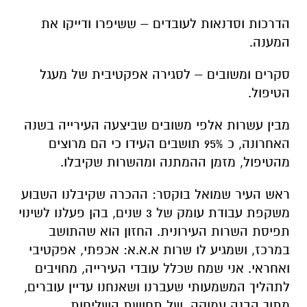
הדרכות וסדנאות לעובדים – ששיפרו ודייקו את
המענה.
סקרים ומשובים – לסגירה אפקטיבית של מעגל
הטיפול.
מבין עשרות אלפי משובים שביצעה העירייה בשנה
האחרונה, כ 95% תושבים העידו כי הם מרוצים
מהטיפול, מזמן ההמתנה ומהשרות שקיבלו.
ראש העיר שמואל בוקסר: ההכרה שקיבלנו השבוע
משקפת עבודת עומק של 3 שנים, בהן פעלנו לשינוי
תפיסת השרות העירונית. החזון הוא שהתושב
במרכז, ושמגיע לו שרות א.א.א: אכפתי, אפקטיבי
ואחראי. אני שמח שכלל עובדי העירייה, מחויבים
לתהליך המשמעותי שעברנו ושאנחנו עדיין עוברים,
מתוך הבנה עמוקה, של תחושת השליחות