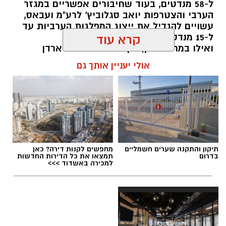
ל-58 מנדטים, בעוד שחיבורים אפשריים במגזר
הערבי והצטרפות יואב סגלוביץ' לרע"מ ועבאס,
עשויים להגדיל את ייצוג המפלגות הערביות עד
ל-15 מנדטים.
קרא עוד
ואילו במרכז-ימין, הקמת מפלגתו של ארדן
וכאשר וינטר מתחמם על הקוים... אם לא
אולי יעניין אותך גם
תתאחדנה כל הטוענות לכתר נציגות הימנים
הממלכתיים (....) - הן צפויות לחולל שריפת
קולות שתזכיר את בל"ד ומרצ מ2022
kolness1@gmail.com / 10:17 07.08.26
תיקון והתקנה שערים חשמליים
מחפשים לקנות דירה? כאן
בדרום
תמצאו את כל הדירות החדשות
למכירה באשדוד >>>
תגים:
בחירות 2026
,
סקר חדשות 13