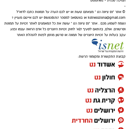
תמיכה טכנית - bosonet1
מנדטים, בעוד שחיבורים אפשריים במגזר הערבי
-
© אתר "נס ציונה נט " מצאתם טעות או יש לכם הערה על תמונות כתבו לדוא"ל
והצטרפות יואב סגלוביץ' לרע"מ ועבאס, עשויים
kolnessziona@gmail.com
או בווטסאפ למספר 0515301717 יש לכם אייטם מעניין ?
להגדיל את ייצוג המפלגות הערביות עד ל-15
נשמח לשמוע מכם . אתר "נס ציונה נט " עושה את כל המאמצים לאתר זכויות על תמונות
מנדטים.
וסרטונים. אולם, בהתאם לסעיף 27א' לחוק זכויות היוצרים כל אדם הרואה עצמו נפגע
עקב בעלות על זכויות היוצרים של תמונה או סרטון מוזמן לפנות להנהלת האתר
ואילו במרכז-ימין, הקמת מפלגתו של ארדן
וכאשר וינטר מתחמם על הקוים... אם לא
תתאחדנה כל הטוענות לכתר נציגות הימנים
קבוצת התקשורת ומקומוני הרשת:
הממלכתיים (....) - הן צפויות לחולל שריפת
קולות שתזכיר את בל"ד ומרצ מ2022
תמונת המנדטים והמפלגות המובילות
לפי סקר חדשות 13 שנערך על ידי "המדד"
ו"סטט-נט", אילו הבחירות היו נערכות כעת, מפלגת
"ישר" בראשות גדי איזנקוט הייתה שומרת על
מעמדה כמפלגה הגדולה ביותר עם 23 מנדטים.
מפלגת הליכוד ניצבת בצמוד אליה עם 22 מנדטים.