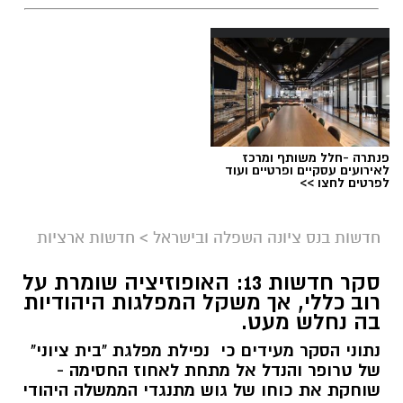
פנתרה -חלל משותף ומרכז
לאירועים עסקיים ופרטיים ועוד
לפרטים לחצו >>
חדשות בנס ציונה השפלה ובישראל
>
חדשות ארציות
סקר חדשות 13: האופוזיציה שומרת על
רוב כללי, אך משקל המפלגות היהודיות
בה נחלש מעט.
נתוני הסקר מעידים כי נפילת מפלגת "בית ציוני"
של טרופר והנדל אל מתחת לאחוז החסימה -
שוחקת את כוחו של גוש מתנגדי הממשלה היהודי