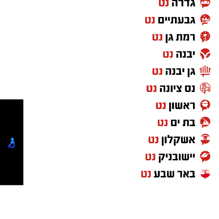
במקום השלישי ממוקמת מפלגת "ביחד" של נפתלי
בנט עם 13 מנדטים.
מפלגות "הדמוקרטים" וישראל
ביתנו זוכות ל-11 מנדטים כל אחת, כאשר עוצמה
יהודית מקבלת 9 מנדטים ויהדות התורה מגיעה ל-8
מנדטים.
ש"ס בקושי נשארת עם 7 מנדטים,
חד"ש-תע"ל עולה ל-6 מנדטים, ורע"ם והציונות
הדתית משיגות 5 מנדטים כל אחת.
השפעת אחוז החסימה על מפת הגושים
אחד הממצאים המרכזיים בסקר הוא נפילתה של
מפלגת "בית ציוני" בראשות יועז הנדל וחילי טרופר
אל מתחת לאחוז החסימה, עם 3% מקולות
הבוחרים.
ירידה זו מעבירה קולות אל מחוץ למפה
וגורמת להחלשת גוש האופוזיציה היהודית בשני
מנדטים, המעמידה אותו על 58 מנדטים בלבד.
מנגד, הקואליציה הנוכחית מגיעה ל-51 מנדטים.
מפלגות נוספות שאינן עוברות את אחוז החסימה הן