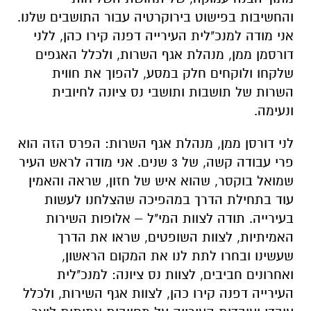
והחשיבות בפישוט בירוקרטיה עבור התושבים שלנו.
אני מודה למנכ"לית העירייה דפנה קירו כהן, ללני
דורסמן ממן, מנהלת אגף השרות, ולכלל האגפים
שלקחו ולוקחים חלק במסע, להפוך את חווית
השרות של תושבות ותושבי נס ציונה לחיובית
ונעימה.
לני דורסן ממן, מנהלת אגף השרות: הפרס הזה הוא
פרי עבודה קשה, של 3 שנים. אני מודה לראש העיר
שמואל בוקסר, שהוא איש של חזון, שראה והאמין
עוד בתחילת הדרך במהפיכה שהצלחנו לעשות
בעירייה. תודה לצוות המי"ל – אלופות השירות
האמיתיות, לצוות השופטים, שראו את הדרך
שעשינו ובחרו לתת לנו את המקום הראשון,
ואחרונים חביבים, לצוות נס ציונה: למנכ"לית
העירייה דפנה קירו כהן, לצוות אגף השירות, ולכלל