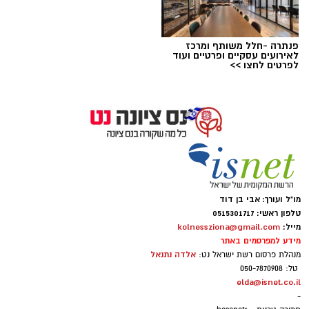
פנתרה -חלל משותף ומרכז
לאירועים עסקיים ופרטיים ועוד
לפרטים לחצו >>
אבי בן דוד + צ'אט גפט
מו"ל ועורך: אבי בן דוד
טלפון ראשי: 0515301717
סקר חדשות 13: האופוזיציה שומרת על רוב כללי,
מייל:
kolnessziona@gmail.com
מידע למפרסמים באתר
גוש המפלגות היהודיות נחלש
אלדה נתנאל
מנהלת פרסום רשת ישראל נט:
נתוני הסקר העדכני מעידים כי נפילת מפלגת
טל: 050-7870908
"בית ציוני" אל מתחת לאחוז החסימה - שוחקת
elda@isnet.co.il
-
את כוחו של גוש מתנגדי הממשלה היהודי ל-58