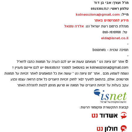
מו"ל ועורך: אבי בן דוד
טלפון ראשי: 0515301717
מייל:
kolnessziona@gmail.com
מידע למפרסמים באתר
אלדה נתנאל
מנהלת פרסום רשת ישראל נט:
טל: 050-7870908
elda@isnet.co.il
-
תמיכה טכנית - bosonet1
-
© אתר "נס ציונה נט " מצאתם טעות או יש לכם הערה על תמונות כתבו לדוא"ל
kolnessziona@gmail.com
או בווטסאפ למספר 0515301717 יש לכם אייטם מעניין ?
נשמח לשמוע מכם . אתר "נס ציונה נט " עושה את כל המאמצים לאתר זכויות על תמונות
וסרטונים. אולם, בהתאם לסעיף 27א' לחוק זכויות היוצרים כל אדם הרואה עצמו נפגע
עקב בעלות על זכויות היוצרים של תמונה או סרטון מוזמן לפנות להנהלת האתר
קבוצת התקשורת ומקומוני הרשת: