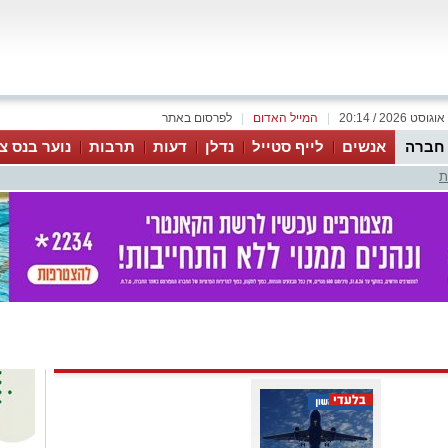
|
המייל האדום
|
לפרסום באתר
 חברה
אנשים
לייף סטייל
נדלן
דעות
תרבות
נוער בנס צי
ת