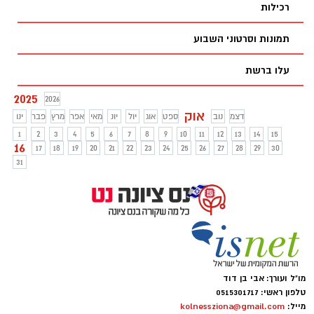
כפולה של האירוע בשל המתיחות הביטחונית
רכילות
והמערכה עם איראן, הגשימה להקת 'סטודיו
נדיר' מנס ציונה חלום גדול: 140 רקדניות
תמונות וסרטוני השבוע
הסטודיו נפגשו עם הזמרת נטע ברזילי
והופיעו עמה על הבמה המרכזית בפסטיבל
עלו ברשת
כרמיאל. האירוע הפך למפגן של השראה,
חיבוקים, אנרגיה ותקווה.
2025
2026
אוק
דצמ
נוב
ספט
אוג
יול
יונ
מאי
אפר
מרץ
פבר
ינו
1
2
3
4
5
6
7
8
9
10
11
12
13
14
15
16
17
18
19
20
21
22
23
24
25
26
27
28
29
30
31
מו"ל ועורך: אבי בן דוד
טלפון ראשי: 0515301717
מייל:
kolnessziona@gmail.com