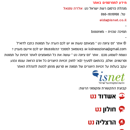
מידע למפרסמים באתר
אלדה נתנאל
מנהלת פרסום רשת ישראל נט:
טל: 050-7870908
elda@isnet.co.il
-
תמיכה טכנית - bosonet1
-
© אתר "נס ציונה נט " מצאתם טעות או יש לכם הערה על תמונות כתבו לדוא"ל
kolnessziona@gmail.com
או בווטסאפ למספר 0515301717 יש לכם אייטם מעניין ?
נשמח לשמוע מכם . אתר "נס ציונה נט " עושה את כל המאמצים לאתר זכויות על תמונות
וסרטונים. אולם, בהתאם לסעיף 27א' לחוק זכויות היוצרים כל אדם הרואה עצמו נפגע
עקב בעלות על זכויות היוצרים של תמונה או סרטון מוזמן לפנות להנהלת האתר
קבוצת התקשורת ומקומוני הרשת: