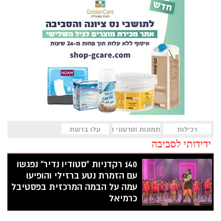
רכילות
תמונות וסרטוני השבוע
עלו ברשת
ידידותי לסביבה
140 רקדניות "סטודיו נדיר" נפגשו
עם הזמרת נטע ברזילי והופיעו
עמה על הבמה המרכזית בפסטיבל
כרמיאל
לאחר חודשים של ציפייה דרוכה ודחייה