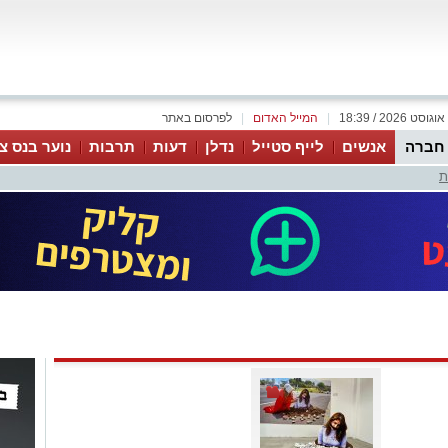
|
המייל האדום
|
לפרסום באתר
 חברה
אנשים
לייף סטייל
נדלן
דעות
תרבות
נוער בנס צי
ת