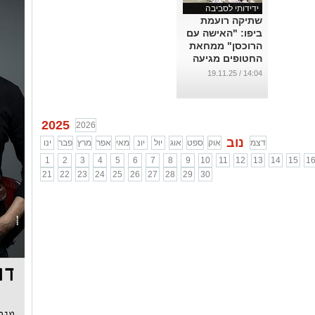
ידידותי לסביבה
שתיקה רועמת
ביפו: "האישה עם
הרוכסן" ממחאת
החטופים מגיעה
לגלריה. (וידאו)
14:04 / 19.11.25
...
2025
2026
נוב
דצמ
אוק
ספט
אוג
יול
יונ
מאי
אפר
מרץ
פבר
ינו
1
2
3
4
5
6
7
8
9
10
11
12
13
14
15
1
21
22
23
24
25
26
27
28
29
30