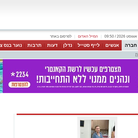
|
המייל האדום
|
לפרסום באתר
 חברה
אנשים
לייף סטייל
נדלן
דעות
תרבות
נוער בנס צי
ת