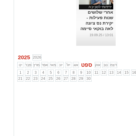
ידידותי לסביבה
אחרי שלושים
שנות פעילות -
יקירת נס ציונה
לאה בוקאי סיימה
תפקידה בעמותת
13:01 / 19.09.25
עלמה והחברים
באו לפרגן
...
2025
2026
ספט
דצמ
נוב
אוק
אוג
יול
יונ
מאי
אפר
מרץ
פבר
ינו
1
2
3
4
5
6
7
8
9
10
11
12
13
14
15
1
21
22
23
24
25
26
27
28
29
30