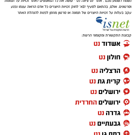
נשמח לשמוע מכם . אתר "נס ציונה נט " עושה את כל המאמצים לאתר זכויות על תמונות
וסרטונים. אולם, בהתאם לסעיף 27א' לחוק זכויות היוצרים כל אדם הרואה עצמו נפגע
עקב בעלות על זכויות היוצרים של תמונה או סרטון מוזמן לפנות להנהלת האתר
קבוצת התקשורת ומקומוני הרשת: