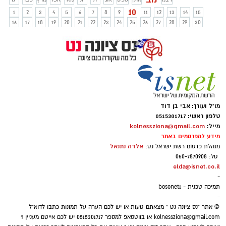
בחיק הטבע. מתי חופש חנוכה ואיזה
10
1
2
3
4
5
6
7
8
9
11
12
13
14
15
פעילויות יש בחג?
16
17
18
19
20
21
22
23
24
25
26
27
28
29
30
מו"ל ועורך: אבי בן דוד
טלפון ראשי: 0515301717
מייל:
kolnessziona@gmail.com
מידע למפרסמים באתר
אלדה נתנאל
מנהלת פרסום רשת ישראל נט:
טל: 050-7870908
elda@isnet.co.il
-
תמיכה טכנית - bosonet1
-
© אתר "נס ציונה נט " מצאתם טעות או יש לכם הערה על תמונות כתבו לדוא"ל
kolnessziona@gmail.com
או בווטסאפ למספר 0515301717 יש לכם אייטם מעניין ?