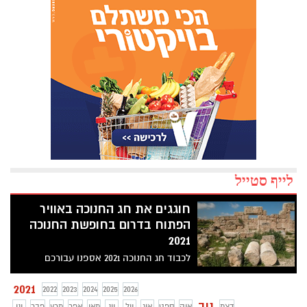
לייף סטייל
חוגגים את חג החנוכה באוויר
הפתוח בדרום בחופשת החנוכה
2021
לכבוד חג החנוכה 2021 אספנו עבורכם
פעילויות בדרום עם רשות הטבע והגנים. אז
אחרי שנסיים לאכול לביבות, סופגניות ואולי
2021
2022
2023
2024
2025
2026
נצפה בפסטיגל, נצא לטיולי חנוכה ופעילויות
נוב
דצמ
אוק
ספט
אוג
יול
יונ
מאי
אפר
מרץ
פבר
ינו