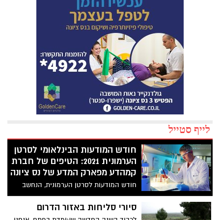
לייף סטייל
חודש המודעות הבינלאומי לסרטן
הערמונית 2021: הטיפים של חברת
קמהדע מפארק המדע של נס ציונה
חודש המודעות לסרטן הערמונית, הנחשב
לסרטן השכיח ביותר בקרב גברים, מתקיים
בכל שנה בחודש ספטמבר במטרה להגביר את
סיורי סליחות באזור הדרום
המודעות הציבורית למחלה. לקראת חודש זה
לכבוד השנה החדשה שעומדת בפתח, אנחנו