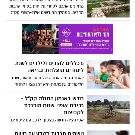
קבלו 5 עובדות שחשוב לדעת. כתבות בנושא
מזמינים אתכם לסיורי סליחות בסימן ערבות
בריאות ולייף סטייל באתר נס ציונה נט.
הדדית. במהלך החודשים אלול-תשרי קק"ל
מקיימים מגוון סיורי סליחות בדרום המיועדים
לקבוצות. בין המקומות שתוכלו לסייר בהם
סיור ביער המלאכים, יער יתיר ועוד. הסיורים
יתקיימו בשעות הערב, החל בשעה 17:30,
במהלך הסיורים ייערכו מעגלי שיח בנושאים
של ערבות הדדית, עשייה למען האחר,
מעורבות קהילתית וערכים חברתיים.
5 כללים להורים ולילדים לשנת
לימודים מוצלחת ובריאה
לאחר תקופה ארוכה של חוסר ודאות, שנת
הלימודים שנפתחת היא זמן מצוין לחזור
לתלם ולאמץ מספר הרגלים בשגרת הלימודים
היומיומית • ומה נמרח בכריך היומי לבית
חדש באגמון החולה קק"ל -
הספר? כמה הצעות קלות הכנה לפניכם
רכיבת אופני שטח מודרכת
לקבוצות
אטרקציה חדשה בצפון- לרכב עם ציפורים:
צי האופניים של האגמון שודרג באופני שטח
מקצועיים. הסיור לאורך 21 ק"מ בליווי מדריך
נושמים תרבות בטבע עם רשות