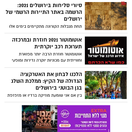
צפו ברשימת המדינות המחייבות בידוד מלא
סיורי סליחות בירושלים 2021:
לשבים - בכל גיל, כולל מחוסנים ומחלימים. כל
הרשמה באתר התיירות הרשמי של
הפרטים המתעדכנים אודות לאן מותר לטוס
ירושלים
בכתבה שלפניכם.
תחת מגבלות הקורונה מתקיימים בימים אלו
בירושלים סיורי סליחות ברחבי העיר. רכזנו
עבורכם את את הסיורים להם ניתן להירשם
אוטומוטור 2021 חוזרת ובמרכזה
באתר התיירות הרשי של ירושלים.
תערוכת רכב יוקרתית
אוטומוטור חוזרת הרבה יותר מפוארת
וחווייתית עם מכוניות יוקרה נדירות ומופעי
אקסטרים. התערוכה המוטורית של ישראל
תתקיים ב-19 עד 23 באוגוסט באקספו גני
הלכנו לבחון את האטרקציה
התערוכה ת"א ובמרכזה תערוכת רכב
הגדולה של הקיץ: ממלכת השלג
יוקרתית, מופעי אקסטרים מוטוריים ואולם
בגן הבוטני בירושלים
ענק מיוחד שיציג בתפאורה הוליוודית את
בין אם אני שומעת מוזיקה ברדיו או מזפזפת
המסע בזמן המוטורי מאז שנת 1900 ועד
בין ערוצי הטלוויזיה, הקמפיין של הגברת
למכונית העתיד החשמלית המתקפלת
(הנפלאה!) מרים פרץ רודף אחריי לכל מקום
ומציע לעם ישראל להגיע בחופשת הקיץ לעיר
הבירה – ירושלים. האמת, שהישיבה
הממושכת במזגן, השעמום של הילדים והרצון