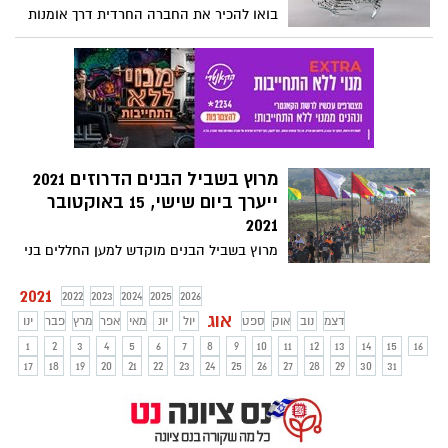
של 59 ק"מ לשנייה ויוצרים מופע שמימי
בואו להכיר את החברה החרדית דרך אומנות
מרהיב ביופיו! בין התאריכים 8-15.8.21 תוכלו
וחוויה פעילות מומלצת לחודשי הקיץ.
למצוא לכם את הלילה המתאים, לשכב על
פסטיבל מתקיים בתאריכים שבין ה15-19/8
הגב, לספור כוכבים נופלים ולהביט על מופע
בשעות הערב .
מרהיב בשמים.
מרוץ בשביל הבנים הדרוזים 2021
ייערך ביום שישי, 15 באוקטובר
2021
מרוץ בשביל הבנים מוקדש למען החללים בני
העדה הדרוזית ונועד לחשוף את תרומת
העדה לחברה בישראל. המרוץ חוזר בפעם
2021
2022
2023
2024
2025
2026
השמינית ונפתח להרשמה לאחר שנת הפסקה
אוג
דצמ
נוב
אוק
ספט
יול
יונ
מאי
אפר
מרץ
פבר
ינו
בעקבות מגפת הקורונה.
1
2
3
4
5
6
7
8
9
10
11
12
13
14
15
16
17
18
19
20
21
22
23
24
25
26
27
28
29
30
31