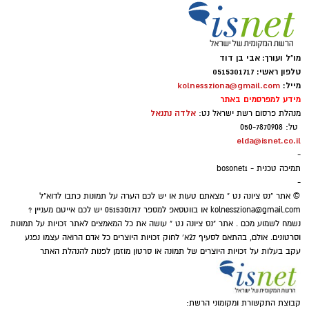
מו"ל ועורך: אבי בן דוד
טלפון ראשי: 0515301717
מייל:
kolnessziona@gmail.com
מידע למפרסמים באתר
אלדה נתנאל
מנהלת פרסום רשת ישראל נט:
טל: 050-7870908
elda@isnet.co.il
-
תמיכה טכנית - bosonet1
-
© אתר "נס ציונה נט " מצאתם טעות או יש לכם הערה על תמונות כתבו לדוא"ל
kolnessziona@gmail.com
או בווטסאפ למספר 0515301717 יש לכם אייטם מעניין ?
נשמח לשמוע מכם . אתר "נס ציונה נט " עושה את כל המאמצים לאתר זכויות על תמונות
וסרטונים. אולם, בהתאם לסעיף 27א' לחוק זכויות היוצרים כל אדם הרואה עצמו נפגע
עקב בעלות על זכויות היוצרים של תמונה או סרטון מוזמן לפנות להנהלת האתר
קבוצת התקשורת ומקומוני הרשת: