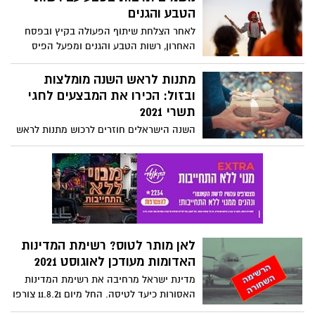
מקצועי. עוד באוגוסט – נדידת הציפורים
הטבע והגנים
החלה ואיתם סיורי ערב מודרכים בעגלת
לאחר הצלחת שיתוף הפעולה בקיץ ובפסח
המסתור
האחרון, רשות הטבע והגנים ומפעל הפיס
שמחים לבשר כי מיזם "נושמים תרבות" חוזר
ומזמינים אתכם לחוויה יוצאת דופן ומלהיבה
מתנות לראש השנה מומלצות
המשלבת טבע ותרבות בגנים הלאומיים ברחבי
ובזול: הכירו את המבצעים לחגי
הארץ. אירועי השיא יתקיימו בשעות אחה"צ
תשרי 2021
וערב בימים ג' עד ה', בתאריכים 17-19/8 וב-
השנה הישראלים חוזרים לרכוש מתנות לראש
24-26/8, ב-6 גנים לאומיים ברחבי הארץ
השנה וחגי תשרי. אספנו לכם מבצעים והנחות
המאפשרים לרכוש מתנות זולות לראש השנה,
מתנות מקוריות לחגים ופינוקים לתקופת חגי
תשרי. כמעט שנה טובה בדרך.
לאן מותר לטוס? רשימת המדינות
האדומות מעודכן לאוגוסט 2021
מדינת ישראל מרחיבה את רשימת המדינות
האסורות כיעד לטיסה. החל מיום 11.8.21 צורפו
18 מדינות לרשימת המדינות באזהרה חמורה.