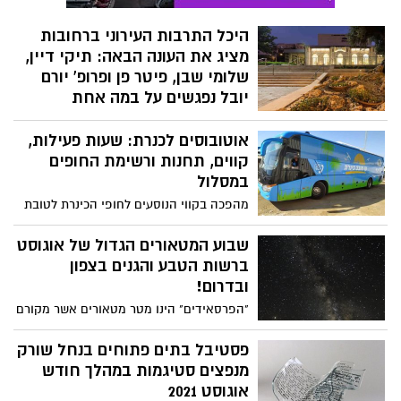
לעשות משהו חדש הניב בראשי החלטה כי
הפעם אני מקשיבה ומגיעה עם כל המשפחה
היכל התרבות העירוני ברחובות
לגן הבוטני האוניברסיטאי בגבעת רם לחוות
מציג את העונה הבאה: תיקי דיין,
את האטרקציה הקרה והמרעננת של הקיץ -
שלומי שבן, פיטר פן ופרופ' יורם
ממלכת השלג.
יובל נפגשים על במה אחת
כמה עולה מנוי להיכל התרבות ברחובות.
אוטובוסים לכנרת: שעות פעילות,
מחירים ומבצעים. הבוקר, שני, 2 באוגוסט,
נפתחת ההרשמה לעונת המנויים 2021/2 של
קווים, תחנות ורשימת החופים
בית העם רחובות - היכל התרבות העירוני.
במסלול
העונה החדשה תכלול מגוון של סדרות,
מהפכה בקווי הנוסעים לחופי הכינרת לטובת
אירועים ומופעים בהשתתפות מיטב
הנופשים לאורך חופשת הקיץ. אלו קווי
התיאטראות, התזמורות והמרצים בישראל.
האוטובוס שייקחו אתכם ללא תשלום עד
שבוע המטאורים הגדול של אוגוסט
הטבות מיוחדות לנרשמים הראשונים
לחופים סביב האדם הלאומי.
ברשות הטבע והגנים בצפון
ובדרום!
"הפרסאידים" הינו מטר מטאורים אשר מקורם
בשרידי אבק שהותיר אחריו כוכב שביט
במסלולו סביב השמש. פעם בשנה, כשכדור
פסטיבל בתים פתוחים בנחל שורק
הארץ עובר בשובל השאריות של השביט,
מנפצים סטיגמות במהלך חודש
פוגעים המטאורידים באטמוספירה במהירות
אוגוסט 2021