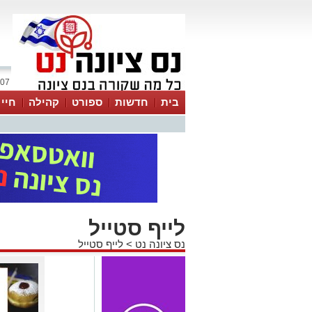
07 אוגוסט 2026 / 22:31
בית
חדשות
ספורט
קהילה
חיי
לייף סטייל
נס ציונה נט
>
לייף סטייל