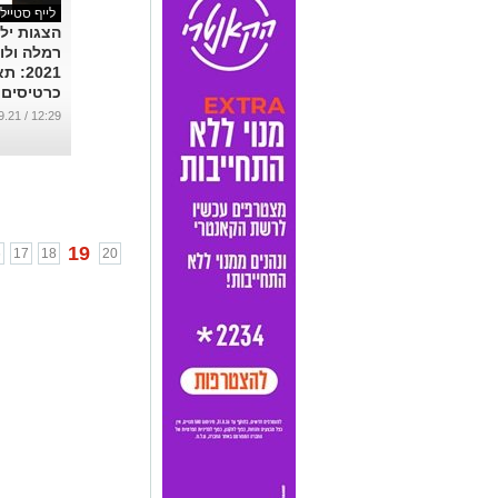
לייף סטייל
הצגות יל
רמלה ולו
2021:
כרטיסים מ
מופעים- 
12:29 / 19.09.21
- הקרב ה
מלך הגונ
ולוחמי הי
...
19
6
17
18
20