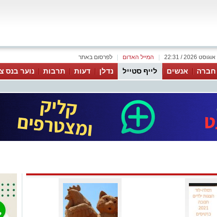
|
המייל האדום
|
לפרסום באתר
 חברה
אנשים
לייף סטייל
נדלן
דעות
תרבות
נוער בנס צי