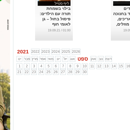
לייף סטייל
דים
בילוי בשמחת
ד בחנוכה
תורה עם הילדים:
 תאריכים,
פיסול בחול – גן
וזלים,
לאומי חוף
המכבים
פלמחים
01:00 / 19.09.21
אחרון,
...
גל
ערות
2021
2022
2023
2024
2025
2026
ספט
דצמ
נוב
אוק
אוג
יול
יונ
מאי
אפר
מרץ
פבר
ינו
1
2
3
4
5
6
7
8
9
10
11
12
13
14
15
1
21
22
23
24
25
26
27
28
29
30