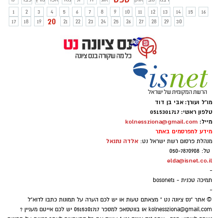
'פיצה-בר' מהטאבון, יריד אוכל ובירה 'שישוק'
1
2
3
4
5
6
7
8
9
10
11
12
13
14
15
16
בימי שישי, ערב מוסיקה מונגש ללקויי שמיעה,
20
17
18
19
21
22
23
24
25
26
27
28
29
30
ערב סרט לילדים ועוד-
מו"ל ועורך: אבי בן דוד
טלפון ראשי: 0515301717
מייל:
kolnessziona@gmail.com
מידע למפרסמים באתר
אלדה נתנאל
מנהלת פרסום רשת ישראל נט:
טל: 050-7870908
elda@isnet.co.il
-
תמיכה טכנית - bosonet1
-
© אתר "נס ציונה נט " מצאתם טעות או יש לכם הערה על תמונות כתבו לדוא"ל
kolnessziona@gmail.com
או בווטסאפ למספר 0515301717 יש לכם אייטם מעניין ?