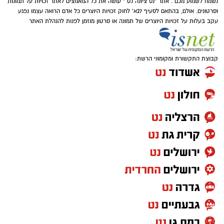
נשמח לשמוע מכם . אתר "נס ציונה נט " עושה את כל המאמצים לאתר זכויות על תמונות
וסרטונים. אולם, בהתאם לסעיף 27א' לחוק זכויות היוצרים כל אדם הרואה עצמו נפגע
עקב בעלות על זכויות היוצרים של תמונה או סרטון מוזמן לפנות להנהלת האתר
קבוצת התקשורת ומקומוני הרשת: