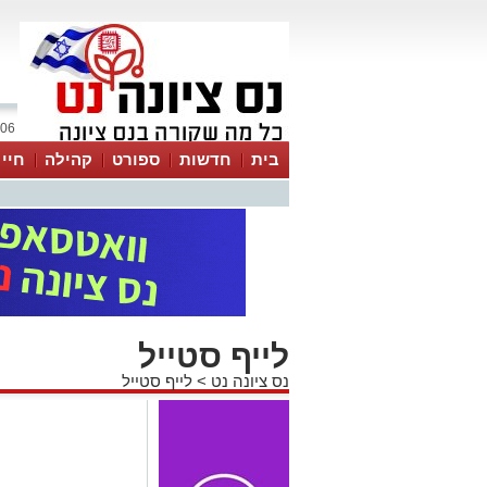
06 אוגוסט 2026 / 22:55
בית
חדשות
ספורט
קהילה
חיי
לייף סטייל
נס ציונה נט
>
לייף סטייל