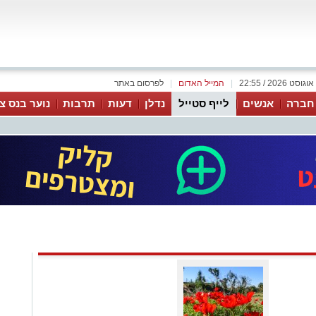
|
המייל האדום
|
לפרסום באתר
 חברה
אנשים
לייף סטייל
נדלן
דעות
תרבות
נוער בנס צי