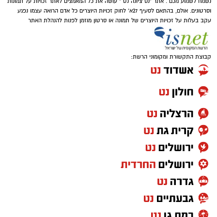
נשמח לשמוע מכם . אתר "נס ציונה נט " עושה את כל המאמצים לאתר זכויות על תמונות
וסרטונים. אולם, בהתאם לסעיף 27א' לחוק זכויות היוצרים כל אדם הרואה עצמו נפגע
עקב בעלות על זכויות היוצרים של תמונה או סרטון מוזמן לפנות להנהלת האתר
קבוצת התקשורת ומקומוני הרשת: