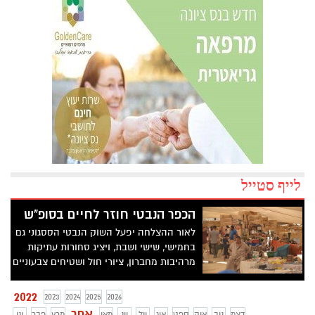
לייף סטייל
הכפר הנבטי חוזר לחיים בסופ"ש
לאור ההצלחה יפעל השוק הנבטי הססגוני גם
בחמישי, שישי ושבת, ויציג סחורות עתיקות
מרהיבות מחברון, ציורי חול ושטיחים צבעוניים
מארצות החום – שאי אפשר למצוא בשום
מקום אחר. לילדים – משחקי חשיבה ענקיים
2022
2023
2024
2025
2026
וממכרים מעץ יפעלו לאורך כל הסופ"ש –
אפר
דצמ
נוב
אוק
ספט
אוג
יול
יונ
מאי
מרץ
פבר
ינו