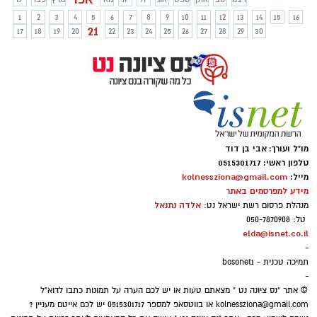
חוויה לכל המשפחה! סיורים מודרכים יצאו
1
2
3
4
5
6
7
8
9
10
11
12
13
14
15
16
ליישוב הנבטי, אתר מורשת עולמית
21
17
18
19
20
22
23
24
25
26
27
28
29
30
מו"ל ועורך: אבי בן דוד
טלפון ראשי: 0515301717
מייל:
kolnessziona@gmail.com
מידע למפרסמים באתר
אלדה נתנאל
מנהלת פרסום רשת ישראל נט:
טל: 050-7870908
elda@isnet.co.il
-
תמיכה טכנית - bosonet1
-
© אתר "נס ציונה נט " מצאתם טעות או יש לכם הערה על תמונות כתבו לדוא"ל
kolnessziona@gmail.com
או בווטסאפ למספר 0515301717 יש לכם אייטם מעניין ?