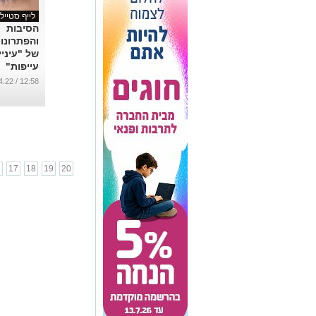
לייף סטייל
הסיבות
והפתרונו
של "עיניי
עייפות"
...
12:58 / 26.04.22
6
17
18
19
20