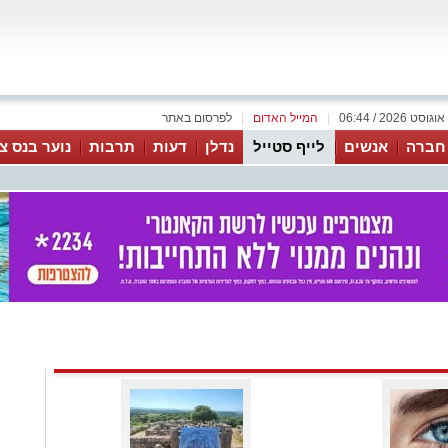
|
המייל האדום
|
לפרסום באתר
 חברה
אנשים
לייף סטייל
נדלן
דעות
תרבות
נוער בנס צי