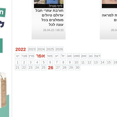
לייף סטייל
חורבת עתרי חבל
ת למראה
עדולם טיולים
ם
מומלצים בכל
עונה לכל
המשפחה - צפו
08:33 / 26.04.22
בווידאו וצאו
לטייל!
...
2022
2023
2024
2025
2026
אפר
דצמ
נוב
אוק
ספט
אוג
יול
יונ
מאי
מרץ
פבר
ינו
1
2
3
4
5
6
7
8
9
10
11
12
13
14
15
1
26
21
22
23
24
25
27
28
29
30