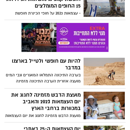
ולהגביר את המודעות לתפקיד המוזיאונים
15 החופים המומלצים
בחברה. יום מיוחד זה מאפשר לקרב את
- עצמאות 2023 על חופי הכינרת חופשת
הקהל אל המדע, האמנות, הארכיאולוגיה,
קמפינג מושלמת הכירו את 15 החופים
העיצוב, ההיסטוריה והתרבות המוצגים
המומלצים - חופי הרחצה של איגוד ערים
במוזיאונים, בתצוגות ובתערוכות. לרגל יום
כינרת הינם 'חופים שקטים' בהם אסורים
המוזיאונים הבין-לאומי, איגוד המוזיאונים
השמעת מוסיקה או הקמת רעש. את תקנות
הישראלי והמוזיאונים ברחבי הארץ מזמינים
הסדר והשקט אוכפים פקחי איגוד ערים
את הקהל הרחב לבקר בכ-70 מוזיאונים
כינרת,
בישראל ללא תשלום.
להיות עם חופשי ולטייל בארצנו
במדבר
בערבה התיכונה התמלאו המאגרים וגבי המים
מועצה אזורית הערבה התיכונה מזמינה
לבלות את יום העצמאות ה- 75 אטרקציות
לכל המשפחה
מועצת הדבש מזמינה לחגוג את
יום העצמאות 2023 והאביב
במכוורות ברחבי הארץ
מועצת הדבש מזמינה לחגוג את יום העצמאות
2023 - במכוורות ברחבי הארץ. לכבוד יום
העצמאות, מזמינה מועצת הדבש את הקהל
יום העצמאות ה-75 באתרי