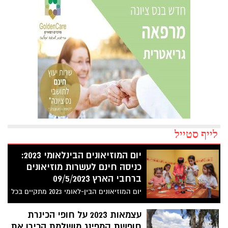
לייף סטייל
יום המוזיאונים הבינלאומי 2023:
כניסה חינם לעשרות מוזיאונים
ברחבי הארץ 09/5/2023
יום המוזיאונים הבין-לאומי 2023 מתקיים בכל
שנה ברחבי העולם בחודש מאי, במטרה
לחשוף את העושר התרבותי של המוזיאונים,
עצמאות 2023 על חופי הכינרת
לעודד את הציבור לבקר בהם וליהנות מכך,
חופשת קמפינג מושלמת הכירו את