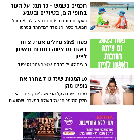
בחסות בנק הפועלים. הכניסה בהרשמה
חכמים בשמש - כך תגנו על העור
מראש באתר הפעילות.
בחופי הים, בטיולים ובטבע
בעקבות פתיחת עונת הרחצה ולקראת חול
המועד פסח, האגודה למלחמה בסרטן
מפרסמת המלצות לציבור לחשיפה זהירה
לשמש. באגודה מדגישים כי חשוב מאוד
פסח 2023 טיולים אטרקציות
לשמור על כללי ההתנהגות של "חכם
באזור נס ציונה רחובות וראשון
בשמש®", ולהגן על העור ועל הבריאות בחופי
לציון
הים, בטיולים בטבע, בפיקניקים
רוצים לטייל בפסח 2023 באזור נס צינה
רחובות וראשון לציון?. לקטנו עבורכם שלל
מסלולים, פעילויות בפסח ואטרקציות לכל
10 המכות שעלינו לשחרר את
המשפחה בערים נס ציונה, רחובות וראשון
גופינו מהן
לציון. מסלולי טיול מומלצים בחיק הטבע. כל
סטרס, ישיבה על הכיסא וג'אנק פוד – אלו
המידע לפסח באתר המקומון נס ציונה נט.
חלק מה"מכות" של העולם המערבי שמונעות
מאיתנו לנהל חיים בריאים. מה אנחנו יכולים
לעשות כדי לשנות, אפילו במעט את מציאות
חיינו?