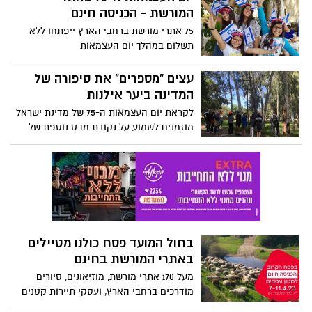
הרחב לביקור במכוורות כחול לבן ברחבי
המורשת - הכניסה חינם
הארץ.
75 אתרי מורשת ברחבי הארץ ייפתחו ללא
תשלום במהלך יום העצמאות
עצים "מספרים" את סיפורה של
המדינה ביער אילנות
לקראת יום העצמאות ה-75 של מדינת ישראל
מוזמנים לשמוע על נקודת מבט נוספת של
ההיסטוריה דרך סיפורי עצים
בחול המועד פסח כולנו מטיילים
באתרי המורשת בחינם
מעל 170 אתרי מורשת, מוזיאונים, סיורים
מודרכים ברחבי הארץ, ועסקי תיירות קטנים
מהדרום, ייפתחו בחינם לכל הציבור בישראל