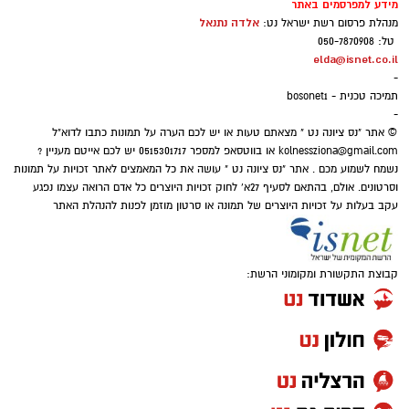
מידע למפרסמים באתר
אלדה נתנאל
מנהלת פרסום רשת ישראל נט:
טל: 050-7870908
elda@isnet.co.il
-
תמיכה טכנית - bosonet1
-
© אתר "נס ציונה נט " מצאתם טעות או יש לכם הערה על תמונות כתבו לדוא"ל
kolnessziona@gmail.com
או בווטסאפ למספר 0515301717 יש לכם אייטם מעניין ?
נשמח לשמוע מכם . אתר "נס ציונה נט " עושה את כל המאמצים לאתר זכויות על תמונות
וסרטונים. אולם, בהתאם לסעיף 27א' לחוק זכויות היוצרים כל אדם הרואה עצמו נפגע
עקב בעלות על זכויות היוצרים של תמונה או סרטון מוזמן לפנות להנהלת האתר
קבוצת התקשורת ומקומוני הרשת: