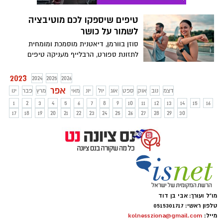
טיפים שיספקו לכם מוטיבציה
לשמור על כושר
סוזן בוורמן, דיאטנית מוסמכת ומומחית
לתזונת ספורט, הרבלייף מעניקה טיפים
לשמירה על הבריאות והכושר הגופני
2023
2024
2025
2026
אפר
דצמ
נוב
אוק
ספט
אוג
יול
יונ
מאי
מרץ
פבר
ינו
1
2
3
4
5
6
7
8
9
10
11
12
13
14
15
16
17
18
19
20
21
22
23
24
25
26
27
28
29
30
מו"ל ועורך: אבי בן דוד
טלפון ראשי: 0515301717
מייל:
kolnessziona@gmail.com