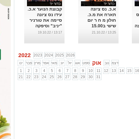
כדור יד
כדור יד
א.כ. נס ציונה
קבוצת הנוער א.כ.
ס
תארח את מ.כ.
עידו נס ציונה
חולון מ ח ר יום
סיימה את טורניר
ה
שישי ב15.00
"יניב" וסיפקה
הרבה אופטימיות
...
13:17 / 19.10.22
13:25 / 21.10.22
להמשך.
...
2022
2023
2024
2025
2026
אוק
דצמ
נוב
ספט
אוג
יול
יונ
מאי
אפר
מרץ
פבר
ינו
1
2
3
4
5
6
7
8
9
10
11
12
13
14
15
1
21
22
23
24
25
26
27
28
29
30
31