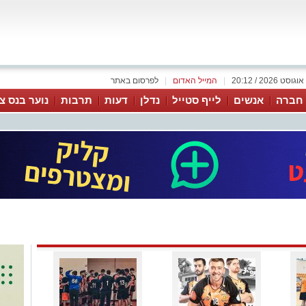
|
המייל האדום
|
לפרסום באתר
 חברה
אנשים
לייף סטייל
נדלן
דעות
תרבות
נוער בנס צי