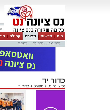
08 אוגוסט 2026 / 20:12
בית
חדשות
ספורט
קהילה
חיי
כדור רגל
כדור סל
כדור יד
|
|
כדור יד
נס ציונה נט
>
ספורט
>
כדור יד