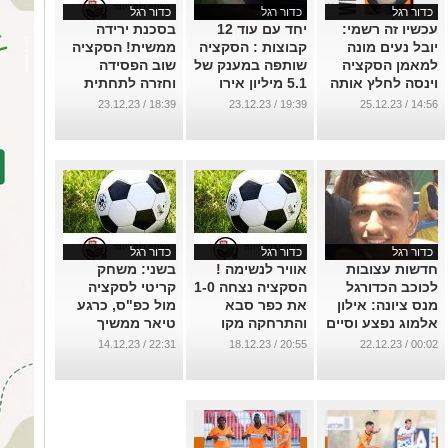
כדור רגל
כדור רגל
כדור רגל
עכשיו זה רשמי:
יחד עם עוד 12
בסכנת ירידה
יובל נעים מונה
קבוצות : הסקציה
ממשית! הסקציה
למאמן הסקציה
שותפה במענק של
שוב הפסידה
וינסה לחלץ אותה
5.1 מיליון אירו
וחזרה לתחתית
מהתחתית
שתחלק
הבוערת
18:39 / 23.12.23
19:39 / 23.12.23
14:56 / 25.12.23
ההתאחדות
...
...
לכדורגל.
...
כדור רגל
כדור רגל
כדור רגל
חדשות עצובות
אוויר לנשימה !
בשני: משחק
לכוכב הכדורגל
הסקציה נצחה 1-0
קריטי לסקציה
מנס ציונה: אילון
את כפר סבא
מול כפ"ס, כרגע
אלמוג נפצע וסיים
והתרחקה מקו
טיאר ממשיך
את העונה
האדום
...
22:31 / 14.12.23
20:55 / 18.12.23
00:02 / 22.12.23
...
...