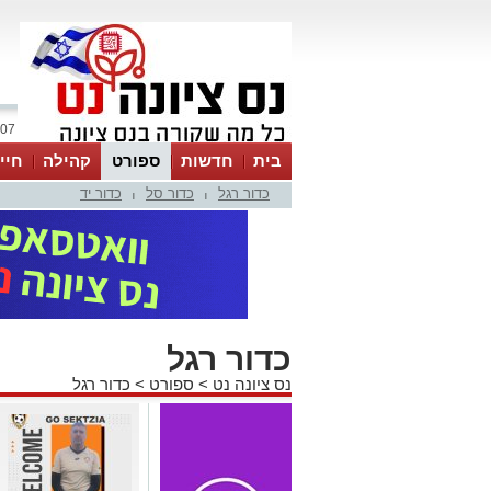
07 אוגוסט 2026 / 06:58
בית
חדשות
ספורט
קהילה
חיי
כדור רגל
כדור סל
כדור יד
|
|
כדור רגל
נס ציונה נט
>
ספורט
>
כדור רגל