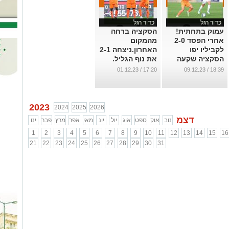
כדור רגל
כדור רגל
עמוק בתחתית!
הסקציה ברחה
אחרי הפסד 2-0
מהמקום
לקביליו יפו
האחרון.ניצחה 2-1
הסקציה שקעה
את נוף הגליל.
במקום המוביל
...
17:20 / 01.12.23
18:39 / 09.12.23
לליגה הארצית.
...
2023
2024
2025
2026
דצמ
נוב
אוק
ספט
אוג
יול
יונ
מאי
אפר
מרץ
פבר
ינו
1
2
3
4
5
6
7
8
9
10
11
12
13
14
15
16
21
22
23
24
25
26
27
28
29
30
31