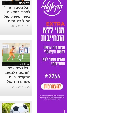
כדור רגל
יובל נעים התחיל
לעבוד בסקציה.
בשני: משחק מול
המוליכה. האם
הסקציה תברח
13:15 / 28.12.23
מהתחתית?.
...
כדור רגל
יובל נעים צפוי
להתמנות למאמן
הסקציה. היום
משחק חוץ מול
מ.ס כפר קאסם
12:22 / 22.12.23
...