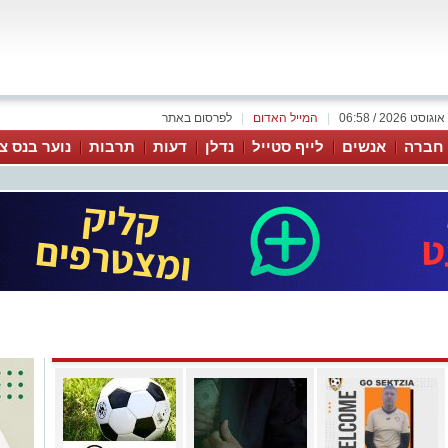
|
המייל האדום
|
לפרסום באתר
 חברה
אנשים
לייף סטייל
נדלן
דעות
תרבות
נוער בנס צי