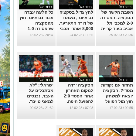
כדור רגל
כדור רגל
כדור רגל
השבת הקשה של
לחץ גדול בסקציה
כל הליגה עבדה
הסקציה: הפסידה
נס ציונה, מעמדו
עבור נס ציונה חוץ
2-0 למכבי תל
של דורה התערער.
מהסקציה
אביב בעוד קריית
8,000 אוהדי מכבי
שהפסידה 1-0
שמונה ניצחה
תל אביב יגיעו
להפועל ירושלים
20:37 / 18.02.23
11:56 / 24.02.23
20:36 / 25.02.23
למשחק מחר.
...
...
...
כדור רגל
כדור רגל
כדור רגל
תחזור עם נקודות
הסקציה ירדה
ישראלי: "לא
מטדי?. הסקציה
למקום האחרון
מסתכלים על
יוצאת למשחק
אחרי הפסד 2:0
העבר, נכנסים
חוץ מול הפועל
להפועל חיפה.
למאני טיים".
ירושלים
ברקוביץ פוטר
הסקציה נערכת
21:52 / 09.02.23
07:03 / 12.02.23
09:55 / 17.02.23
מקריית שמונה.
למשחק מול
...
הפועל חיפה
...
בשבת.
...