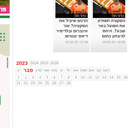
כדור רגל
כדור רגל
הסקציה תפתיע
הרכש שיציל את
את הפועל באר
הסקציה? אור
שבע?. היחס
אינברום ובלדימיר
לניצחון כתום
דיאס יצטרפו
בווינר עומד על
לכריסטיאן
17:18 / 01.02.23
16:50 / 03.02.23
6.5, תוצאת תיקו
באטוקיו
4.5.
...
...
2023
2024
2025
2026
פבר
דצמ
נוב
אוק
ספט
אוג
יול
יונ
מאי
אפר
מרץ
ינו
1
2
3
4
5
6
7
8
9
10
11
12
13
14
15
16
21
22
23
24
25
26
27
28