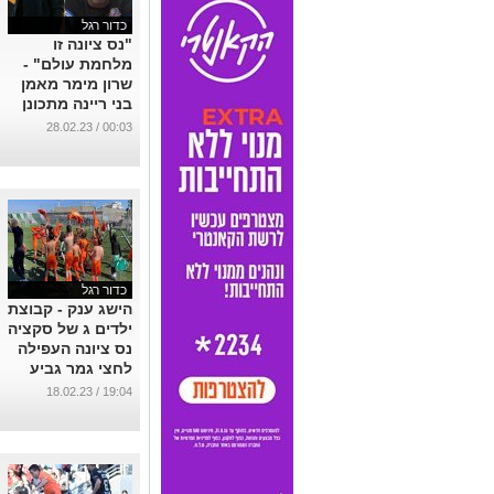
כדור רגל
"נס ציונה זו
מלחמת עולם" -
שרון מימר מאמן
בני ריינה מתכונן
למשחק מול
00:03 / 28.02.23
הסקציה
...
כדור רגל
הישג ענק - קבוצת
ילדים ג של סקציה
נס ציונה העפילה
לחצי גמר גביע
המדינה
19:04 / 18.02.23
...