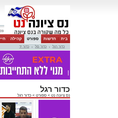
09 אוגוסט 2026 / 11:28
בית
חדשות
ספורט
קהילה
חיי
כדור רגל
כדור סל
כדור יד
|
|
כדור רגל
נס ציונה נט
>
ספורט
>
כדור רגל