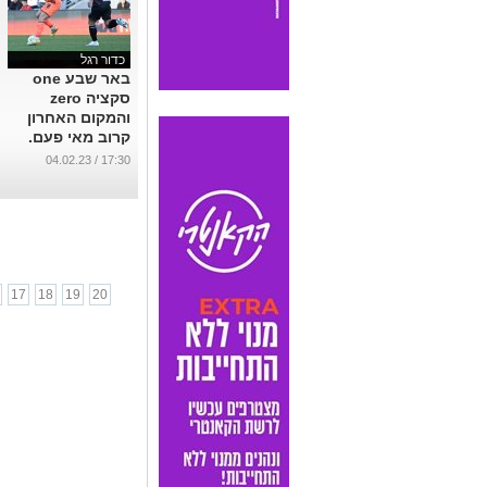
כדור רגל
באר שבע one
סקציה zero
והמקום האחרון
קרוב מאי פעם.
האם הסקציה
17:30 / 04.02.23
תתעורר?
...
17
18
19
20