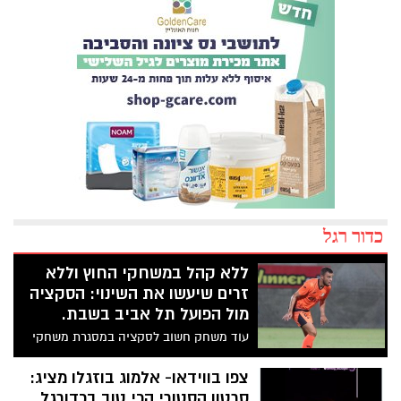
כדור רגל
ללא קהל במשחקי החוץ וללא
זרים שיעשו את השינוי: הסקציה
מול הפועל תל אביב בשבת.
עוד משחק חשוב לסקציה במסגרת משחקי
הפלייאוף התחתון. הפעם מול הפועל תל
אביב בבלומפילד. האם בשבת הסקציה
צפו בווידאו- אלמוג בוזגלו מציג:
תעשה צעד נוסף להישרדות או תשקע עמוק
סרטון הסטורי הכי טוב בכדורגל