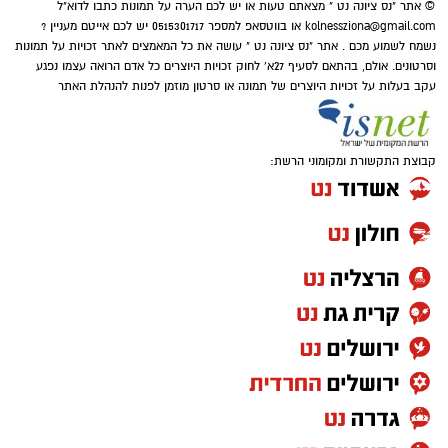
© אתר "נס ציונה נט " מצאתם טעות או יש לכם הערה על תמונות כתבו לדוא"ל
kolnessziona@gmail.com
או בווטסאפ למספר 0515301717 יש לכם אייטם מעניין ?
נשמח לשמוע מכם . אתר "נס ציונה נט " עושה את כל המאמצים לאתר זכויות על תמונות
וסרטונים. אולם, בהתאם לסעיף 27א' לחוק זכויות היוצרים כל אדם הרואה עצמו נפגע
עקב בעלות על זכויות היוצרים של תמונה או סרטון מוזמן לפנות להנהלת האתר
קבוצת התקשורת ומקומוני הרשת: