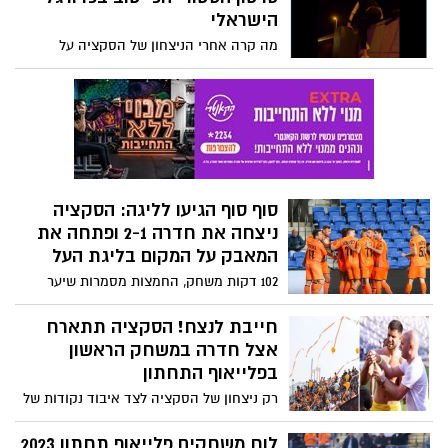
יותר בבוץ?. רק 6 אוהדים ליווי את הקבוצה
הישראלי
במשחק החוץ מול הפועל חדרה.
מה קרה אחרי הניצחון של הסקציה על
חדרה?. באופן מסתורי נשכחו 3 שחקני
הקבוצה באצטדיון בנתניה ונאלצו לצאת
מתחומי המגרש בטיפוס על החומות. צפו
בווידאו. הלו זה ליגת העל?
סוף סוף הגיעו לליגה: הסקציה
ניצחה את חדרה 2-1 ופתחה את
המאבק על המקום בליגת העל
102 דקות משחק, החמצות מסמרות שיער
ושער ענק של יוני סטויאנוב הקנו לסקציה
ניצחון חשוב במשחק הראשון בפלייאוף
חייבת לנצח! הסקציה תתארח
התחתון לאחר יותר מעשרה משחקים ללא
אצל חדרה במשחק הראשון
ניצחון.
בפלייאוף התחתון
רק ניצחון של הסקציה לצד איבוד נקודות של
קריית שמונה ובני ריינה ישאיר לסקציה סיכוי
לשרוד בליגת העל. הפלייאוף התחתון יוצא
לוח משחקים פלייאוף תחתון 2023