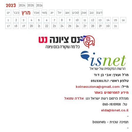
שערים שני פנדלים בדקה ה 90 ובתוספת
2023
2024
2025
2026
הזמן השאירו את הנקודות לחניכים של שרון
מרץ
דצמ
נוב
אוק
ספט
אוג
יול
יונ
מאי
אפר
פבר
ינו
מימר. האם שלומי דורה יוחלף לפני הפליאוף
1
2
3
4
5
6
7
8
9
10
11
12
13
14
15
16
התחתון?.
17
18
19
20
21
22
23
24
25
26
27
28
29
30
31
מו"ל ועורך: אבי בן דוד
טלפון ראשי: 0515301717
מייל:
kolnessziona@gmail.com
מידע למפרסמים באתר
אלדה נתנאל
מנהלת פרסום רשת ישראל נט:
טל: 050-7870908
elda@isnet.co.il
-
תמיכה טכנית - bosonet1
-