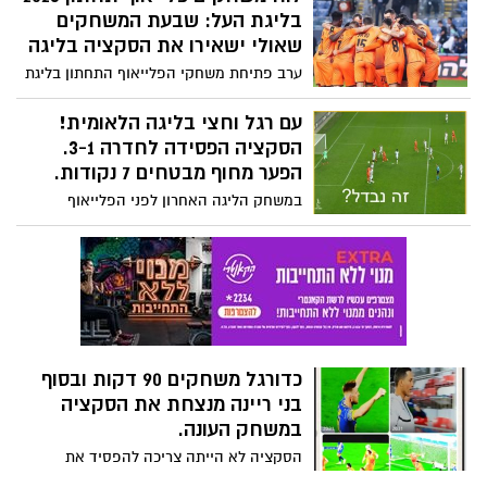
לדרך בשבת. האם הסקציה תסיים את דרכה
בליגת העל: שבעת המשחקים
מוקדם מהצפוי?.
שאולי ישאירו את הסקציה בליגה
ערב פתיחת משחקי הפלייאוף התחתון בליגת
העל בכדורגל הסקציה תצטרך הרבה יותר
מיכולת טובה על מנת לשרוד בליגת העל. צפו
עם רגל וחצי בליגה הלאומית!
ברשימת המשחקים ותאריכי הסיבובים
הסקציה הפסידה לחדרה 3-1.
פלייאוף תחתון 2023 ליגת העל בכדורגל.
הפער מחוף מבטחים 7 נקודות.
במשחק הליגה האחרון לפני הפלייאוף
התחתון הסקציה הצליחה(!) להפסיד להפועל
חדרה.3-1. האם יש לשחקנים של שלומי דורה
סיכוי להישאר בליגה?
כדורגל משחקים 90 דקות ובסוף
בני ריינה מנצחת את הסקציה
במשחק העונה.
הסקציה לא הייתה צריכה להפסיד את
המשחק הזה. אבל הגנה גרועה, החמצת