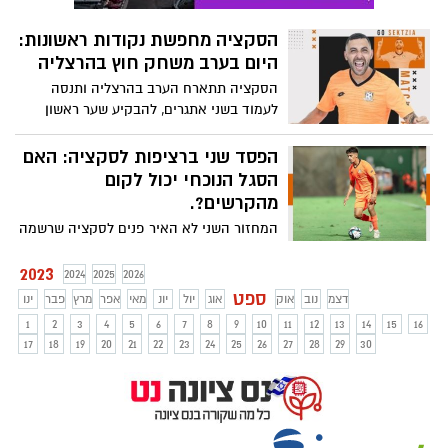
הסקציה מחפשת נקודות ראשונות:
היום בערב משחק חוץ בהרצליה
הסקציה תתארח הערב בהרצליה ותנסה
לעמוד בשני אתגרים, להבקיע שער ראשון
בליגה ולחזור לפחות עם נקודת ליגה ראשונה.
הפסד שני ברציפות לסקציה: האם
הסגל הנוכחי יכול לקום
מהקרשים?.
המחזור השני לא האיר פנים לסקציה שרשמה
הפסד שני רצוף, 2-0 ביתי להפועל אום אל
פאחם. האם הסגל הנוכחי יכול להתאושש?.
2023
2024
2025
2026
האם הקבוצה תתחזק?. עתיד לא ברור
ספט
דצמ
נוב
אוק
אוג
יול
יונ
מאי
אפר
מרץ
פבר
ינו
לכתומים.
1
2
3
4
5
6
7
8
9
10
11
12
13
14
15
16
17
18
19
20
21
22
23
24
25
26
27
28
29
30