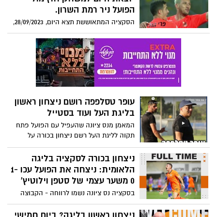
רביעי בשישה משחקים. לאחר המשחק אמר
הפועל ניר רמת השרון.
המאמן איציק ברוך - אני צריך לחשוב מה אני
הסקציה המתאוששת תצא היום, 28/09/2023,
עושה. צפו להתפתחויות בגזרת הכתומים.
למשחק חוץ מאתגר מול הפתעת העונה-
המאמן הציע את להתפטר אך השהה את
הפועל ניר רמת השרון שרשמה 3 ניצחונות
החלטתו למשך יומיים.
ושתי תוצאות תיקו.
עופר טסלפפה רושם ניצחון ראשון
בליגת העל ועוד בסטייל
המאמן מנס ציונה שהעפיל עם הפועל פתח
תקוה לליגת העל רשם ניצחון בכורה על
הקווים בניצחון הגדול של הפועל פתח תקוה
על הפועל באר שבע 1-0.
ניצחון בכורה לסקציה בליגה
הלאומית: ניצחה את הפועל עכו 1-
0 משער עצמי של סטפן וילוטיץ'
בסקציה נס ציונה נשמו לרווחה - הקבוצה
השיגה ניצחון ראשון העונה אחרי 1-0 על
הפועל עכו משער עצמי של סטפן וילוטיץ'.
ניצחון ראשון בליגה? ביום חמישי