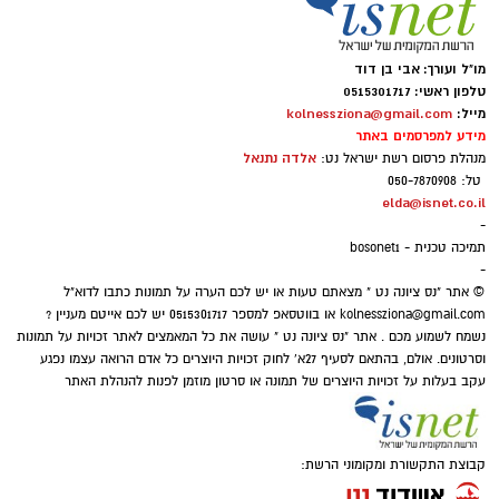
מו"ל ועורך: אבי בן דוד
טלפון ראשי: 0515301717
מייל:
kolnessziona@gmail.com
מידע למפרסמים באתר
אלדה נתנאל
מנהלת פרסום רשת ישראל נט:
טל: 050-7870908
elda@isnet.co.il
-
תמיכה טכנית - bosonet1
-
© אתר "נס ציונה נט " מצאתם טעות או יש לכם הערה על תמונות כתבו לדוא"ל
kolnessziona@gmail.com
או בווטסאפ למספר 0515301717 יש לכם אייטם מעניין ?
נשמח לשמוע מכם . אתר "נס ציונה נט " עושה את כל המאמצים לאתר זכויות על תמונות
וסרטונים. אולם, בהתאם לסעיף 27א' לחוק זכויות היוצרים כל אדם הרואה עצמו נפגע
עקב בעלות על זכויות היוצרים של תמונה או סרטון מוזמן לפנות להנהלת האתר
קבוצת התקשורת ומקומוני הרשת: