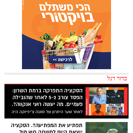
כדור רגל
הסקציה התפרקה ברמת השרון:
הפסד צורב 5-2 לאחר שהובילה
פעמיים. מה יעשה רועי אנקווה?.
לאחר שער היתרון של סונגה צ’יפיוקה היה
נדמה שהסקציה בדרך לניצחון מבטיח. אולם
בחצי השעה האחרונה הסקציה התפרקה,
תפתיע את המפתיעה?. הסקציה
ספגה ארבעה שערים ורשמה הפסד ליגה
יוצאת היום למשחק חוץ מול