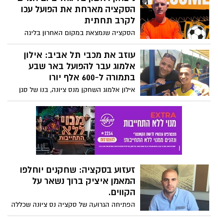
הסקציה מארחת את הפועל עכו
לקרב תחתית
הסקציה שנמצאת במקום האחרון בליגה
הלאומית בכדורגל תארח ביום חמישי הקרוב
את הפועל עכו שגם היא טרם ניצחה העונה.
עוזב את מכבי תל אביב: אילון
שתי הקבוצות חייבות ניצחון. נכון לכתיבת
אלמוג עבר להפועל באר שבע
שורות אלו המאמן איציק ברוך יישאר על
בתמורה ל-600 אלף יורו
הקווים. מועמדים להצטרף לקבוצה: טימוטי
אילון אלמוג השחקן מנס ציונה, בנו של סגן
מוזי וסנטיהו סלליך. המגן אורי צעדון חתם
רה"ע אריאל אלמוג, עוזב באופן סופי את
בקבוצה כמו גם נתי אמויאל
קבוצת הכדורגל של מכבי תל אביב ועובר
לדרום להפועל באר שבע בתמורה ל-600 אלף
יורו.
זעזוע בסקציה: שחקנים יוחלפו
המאמן איציק ברוך נשאר על
הקווים.
הפתיחה הגרועה של סקציה נס ציונה שכללה
3 הפסדים ושער זכות יחיד, הביאה את רועי