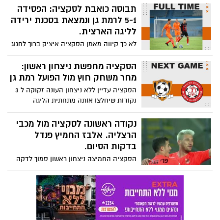
אנקווה להתבטאות חסרת תקדים באתר one
תבוסה כואבת לסקציה: הפסידה
- השחקנים ישלמו את המחיר.
5-1 לרמת גן ונמצאת בסכנת ירידה
לליגה הארצית.
לא כך קיווה מאמן הסקציה איציק ברוך לחגוג
את יום ההולדת. תבוסה מהדהדת בתוצאה 5-
1 להפועל רמת גן והסקציה כבר בסכנת ירידה
הסקציה מחפשת ניצחון ראשון:
לליגה הארצית, ארבעה מחזורים מתחילת
מחר משחק חוץ מול הפועל רמת גן
העונה.
הסקציה עדיין ללא ניצחון העונה זקוקה ל 3
נקודות שיחלצו אותה מתחתית הליגה
הלאומית. היריבה, הפועל רמת גן שואפת
להכשיר את גידי קאניוק.
נקודה ראשונה לסקציה מול מכבי
הרצליה. אלבז החמיץ פנדל
בדקות הסיום.
הסקציה החמיצה ניצחון ראשון סמוך לדקה
התשעים וחבל. ובכל זאת, הקבוצה תתנחם
בנקודה הראשונה העונה, שער בכורה ליאקוב
סילבסטר ומשחק ראשון ללא הפסד העונה.