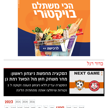
כדור רגל
הסקציה מחפשת ניצחון ראשון:
מחר משחק חוץ מול הפועל רמת גן
הסקציה עדיין ללא ניצחון העונה זקוקה ל 3
נקודות שיחלצו אותה מתחתית הליגה
הלאומית. היריבה, הפועל רמת גן שואפת
להכשיר את גידי קאניוק.
2023
2024
2025
2026
ספט
דצמ
נוב
אוק
אוג
יול
יונ
מאי
אפר
מרץ
פבר
ינו