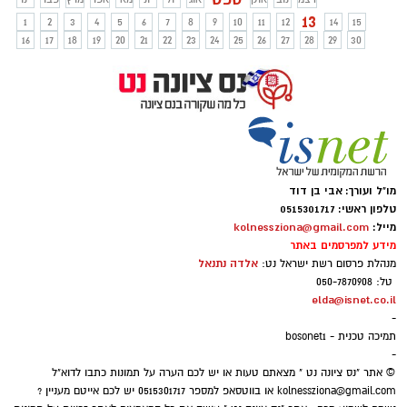
13
1
2
3
4
5
6
7
8
9
10
11
12
14
15
16
17
18
19
20
21
22
23
24
25
26
27
28
29
30
מו"ל ועורך: אבי בן דוד
טלפון ראשי: 0515301717
מייל:
kolnessziona@gmail.com
מידע למפרסמים באתר
אלדה נתנאל
מנהלת פרסום רשת ישראל נט:
טל: 050-7870908
elda@isnet.co.il
-
תמיכה טכנית - bosonet1
-
© אתר "נס ציונה נט " מצאתם טעות או יש לכם הערה על תמונות כתבו לדוא"ל
kolnessziona@gmail.com
או בווטסאפ למספר 0515301717 יש לכם אייטם מעניין ?