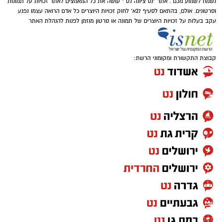
נשמח לשמוע מכם . אתר "נס ציונה נט " עושה את כל המאמצים לאתר זכויות על תמונות
וסרטונים. אולם, בהתאם לסעיף 27א' לחוק זכויות היוצרים כל אדם הרואה עצמו נפגע
עקב בעלות על זכויות היוצרים של תמונה או סרטון מוזמן לפנות להנהלת האתר
קבוצת התקשורת ומקומוני הרשת: