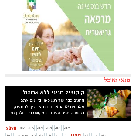
פנאי ואוכל
קוקטייל חגיגי ללא אכוהול
החגים כבר עוד רגע כאן ובין אם אתם
מארחים או מתארחים תמיד כיף להתפנק
במשקה חגיגי ומיוחד שמקשט כל שולחן חג ...
מותג התה והחליטות הבינלאומי פומפדור
מבית טיקנה (TEEAKNNE), מציע מתכון מנצח
2020
2021
2022
2023
2024
2025
2026
להכנת קוקטייל חגיגי בניחוח מוחיטו מתובל,
ספט
דצמ
נוב
אוק
אוג
יול
יונ
מאי
אפר
מרץ
פבר
ינו