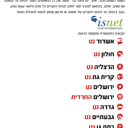
נשמח לשמוע מכם . אתר "נס ציונה נט " עושה את כל המאמצים לאתר זכויות על תמונות
וסרטונים. אולם, בהתאם לסעיף 27א' לחוק זכויות היוצרים כל אדם הרואה עצמו נפגע
עקב בעלות על זכויות היוצרים של תמונה או סרטון מוזמן לפנות להנהלת האתר
קבוצת התקשורת ומקומוני הרשת: