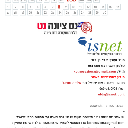
ללא אלכוהול –וירג'ן מוחיטו, לרגל השקת
8
1
2
3
4
5
6
7
9
10
11
12
13
14
15
16
סדרת חליטות קרות: COOL SANSATIONS .
17
18
19
20
21
22
23
24
25
26
27
28
29
30
מו"ל ועורך: אבי בן דוד
טלפון ראשי: 0515301717
מייל:
kolnessziona@gmail.com
מידע למפרסמים באתר
אלדה נתנאל
מנהלת פרסום רשת ישראל נט:
טל: 050-7870908
elda@isnet.co.il
-
תמיכה טכנית - bosonet1
-
© אתר "נס ציונה נט " מצאתם טעות או יש לכם הערה על תמונות כתבו לדוא"ל
kolnessziona@gmail.com
או בווטסאפ למספר 0515301717 יש לכם אייטם מעניין ?